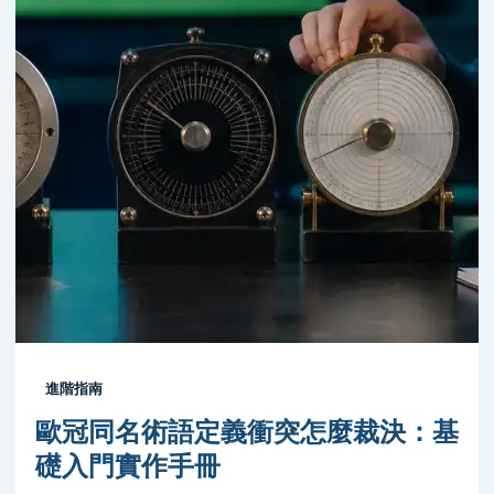
進階指南
歐冠同名術語定義衝突怎麼裁決：基
礎入門實作手冊