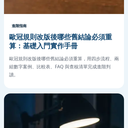
進階指南
歐冠規則改版後哪些舊結論必須重
算：基礎入門實作手冊
歐冠規則改版後哪些舊結論必須重算，用四步流程、兩
組數字案例、比較表、FAQ 與查核清單完成進階判
讀。