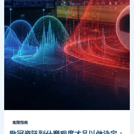
進階指南
歐冠資訊到什麼程度才足以做決定：