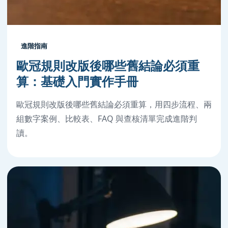
進階指南
歐冠規則改版後哪些舊結論必須重
算：基礎入門實作手冊
歐冠規則改版後哪些舊結論必須重算，用四步流程、兩
組數字案例、比較表、FAQ 與查核清單完成進階判
讀。