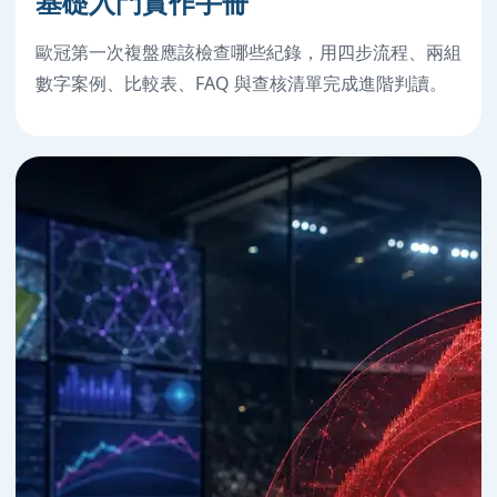
基礎入門實作手冊
歐冠第一次複盤應該檢查哪些紀錄，用四步流程、兩組
數字案例、比較表、FAQ 與查核清單完成進階判讀。