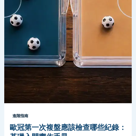
進階指南
歐冠第一次複盤應該檢查哪些紀錄：