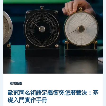
進階指南
歐冠同名術語定義衝突怎麼裁決：基
礎入門實作手冊