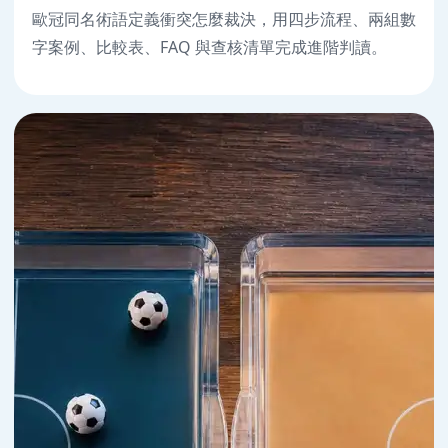
歐冠同名術語定義衝突怎麼裁決，用四步流程、兩組數
字案例、比較表、FAQ 與查核清單完成進階判讀。