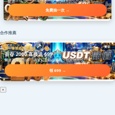
免費抽一次 →
合作推薦
贊助
第一筆就多三成本金
首存 2000 直接送 699
新會員限定加碼，碼量只要彩金五倍，領完就能玩。
領 699 →
×