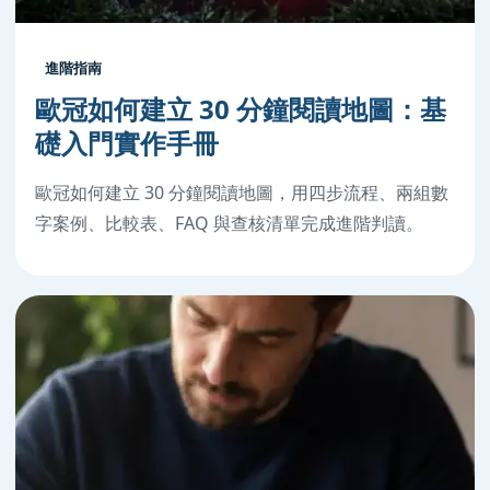
進階指南
歐冠如何建立 30 分鐘閱讀地圖：基
礎入門實作手冊
歐冠如何建立 30 分鐘閱讀地圖，用四步流程、兩組數
字案例、比較表、FAQ 與查核清單完成進階判讀。