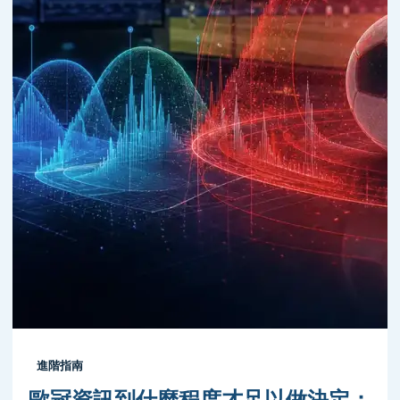
進階指南
歐冠資訊到什麼程度才足以做決定：