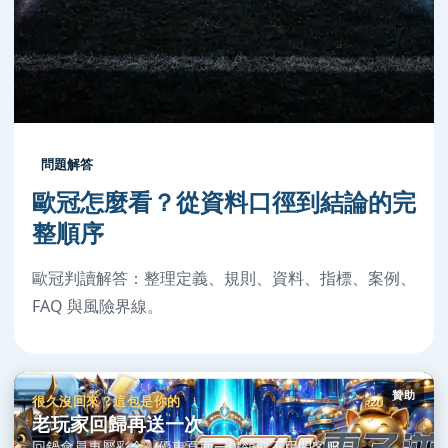
問題解答
歐冠怎麼看？從資料口徑到結論的完
整順序
歐冠判讀解答：整理定義、規則、資料、指標、案例、
FAQ 與風險界線。
贊助
很久沒回來？這包是你的
老玩家回歸再送一次
回鍋會員專屬彩金，優惠頁面一鍵領取不用問客服。