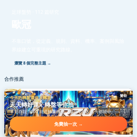
足球盤勢 · 112 篇研究
歐冠
不靠口號，從定義、規則、資料、機率、案例與風險
界線建立可重現的研究路線。
瀏覽 8 個完整主題 →
合作推薦
贊助
今天的轉盤還沒人轉走
天天轉好運，轉盤等你抽
單筆存款 3000 就送轉盤機會，最高 2888 每天都能中。
免費抽一次 →