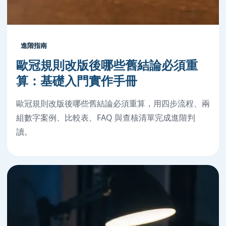
進階指南
歐冠規則改版後哪些舊結論必須重
算：基礎入門實作手冊
歐冠規則改版後哪些舊結論必須重算，用四步流程、兩
組數字案例、比較表、FAQ 與查核清單完成進階判
讀。