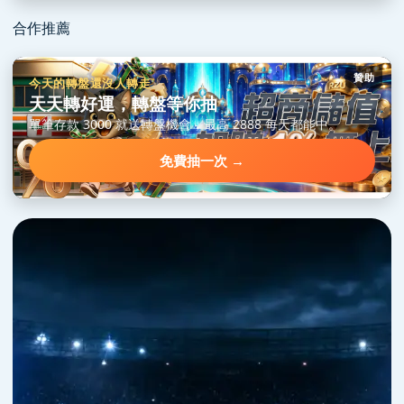
合作推薦
贊助
今天的轉盤還沒人轉走
天天轉好運，轉盤等你抽
單筆存款 3000 就送轉盤機會，最高 2888 每天都能中。
免費抽一次 →