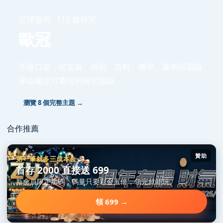
足球盤勢 · 112 篇研究
歐冠
不靠口號，從定義、規則、資料、機率、案例與風險
界線建立可重現的研究路線。
瀏覽 8 個完整主題 →
合作推薦
贊助
第一筆就多三成本金
首存 2000 直接送 699
新會員限定加碼，碼量只要彩金五倍，領完就能玩。
領 699 →