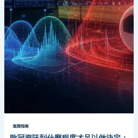
進階指南
歐冠資訊到什麼程度才足以做決定：