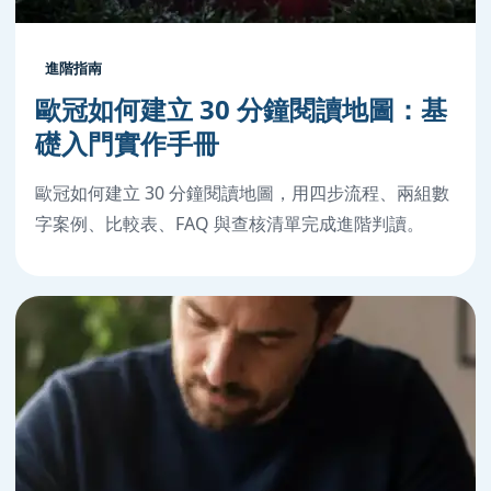
進階指南
歐冠如何建立 30 分鐘閱讀地圖：基
礎入門實作手冊
歐冠如何建立 30 分鐘閱讀地圖，用四步流程、兩組數
字案例、比較表、FAQ 與查核清單完成進階判讀。