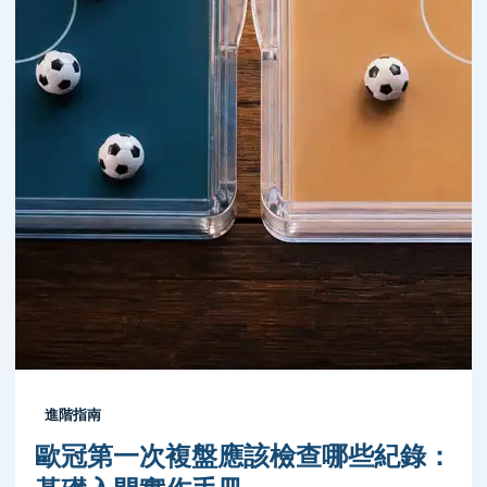
進階指南
歐冠第一次複盤應該檢查哪些紀錄：