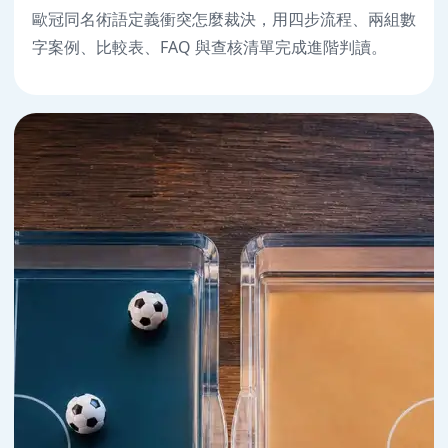
歐冠同名術語定義衝突怎麼裁決，用四步流程、兩組數
字案例、比較表、FAQ 與查核清單完成進階判讀。