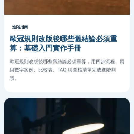
進階指南
歐冠規則改版後哪些舊結論必須重
算：基礎入門實作手冊
歐冠規則改版後哪些舊結論必須重算，用四步流程、兩
組數字案例、比較表、FAQ 與查核清單完成進階判
讀。