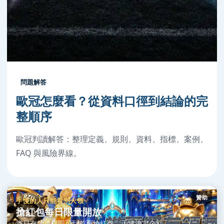
問題解答
歐冠怎麼看？從資料口徑到結論的完
整順序
歐冠判讀解答：整理定義、規則、資料、指標、案例、
FAQ 與風險界線。
贊助
手慢的人只能看別人領
搶紅包每日限量開放
當日存款達標即可到首頁搶紅包，手速決定金額。