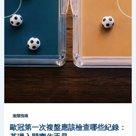
進階指南
歐冠第一次複盤應該檢查哪些紀錄：