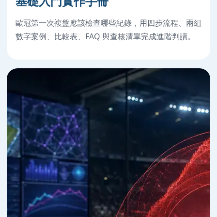
基礎入門實作手冊
歐冠第一次複盤應該檢查哪些紀錄，用四步流程、兩組
數字案例、比較表、FAQ 與查核清單完成進階判讀。