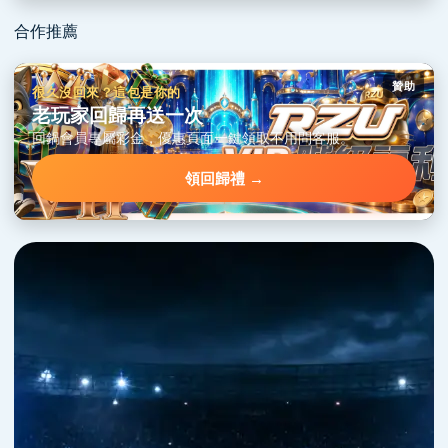
合作推薦
贊助
很久沒回來？這包是你的
老玩家回歸再送一次
回鍋會員專屬彩金，優惠頁面一鍵領取不用問客服。
領回歸禮 →