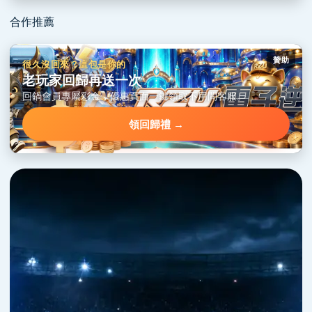
合作推薦
贊助
很久沒回來？這包是你的
老玩家回歸再送一次
回鍋會員專屬彩金，優惠頁面一鍵領取不用問客服。
領回歸禮 →