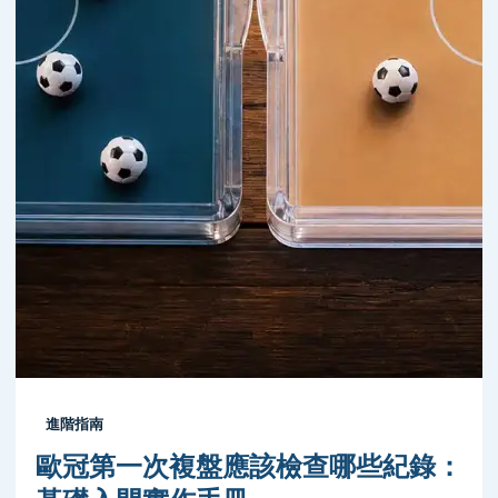
進階指南
歐冠第一次複盤應該檢查哪些紀錄：