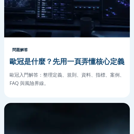
問題解答
歐冠是什麼？先用一頁弄懂核心定義
歐冠入門解答：整理定義、規則、資料、指標、案例、
FAQ 與風險界線。