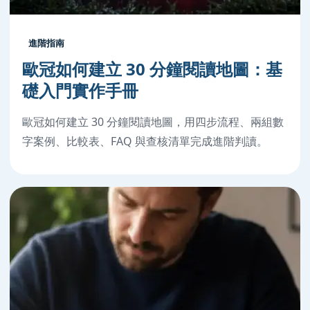
進階指南
歐冠如何建立 30 分鐘閱讀地圖：基
礎入門實作手冊
歐冠如何建立 30 分鐘閱讀地圖，用四步流程、兩組數
字案例、比較表、FAQ 與查核清單完成進階判讀。