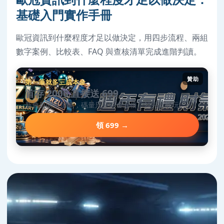
基礎入門實作手冊
歐冠資訊到什麼程度才足以做決定，用四步流程、兩組
數字案例、比較表、FAQ 與查核清單完成進階判讀。
贊助
第一筆就多三成本金
首存 2000 直接送 699
新會員限定加碼，碼量只要彩金五倍，領完就能玩。
領 699 →