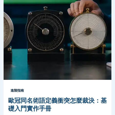
進階指南
歐冠同名術語定義衝突怎麼裁決：基
礎入門實作手冊