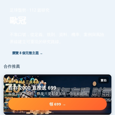
足球盤勢 · 112 篇研究
歐冠
不靠口號，從定義、規則、資料、機率、案例與風險
界線建立可重現的研究路線。
瀏覽 8 個完整主題 →
合作推薦
贊助
第一筆就多三成本金
首存 2000 直接送 699
新會員限定加碼，碼量只要彩金五倍，領完就能玩。
領 699 →