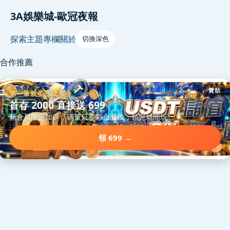
3A娛樂城-歐冠夜報
探索
主題
專欄
關於
切換深色
合作推薦
贊助
第一筆就多三成本金
首存 2000 直接送 699
新會員限定加碼，碼量只要彩金五倍，領完就能玩。
領 699 →