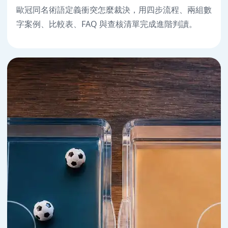
歐冠同名術語定義衝突怎麼裁決，用四步流程、兩組數
字案例、比較表、FAQ 與查核清單完成進階判讀。