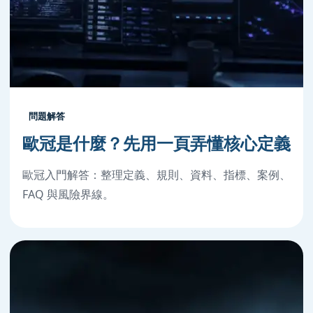
問題解答
歐冠是什麼？先用一頁弄懂核心定義
歐冠入門解答：整理定義、規則、資料、指標、案例、
FAQ 與風險界線。