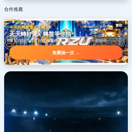
合作推薦
贊助
今天的轉盤還沒人轉走
天天轉好運，轉盤等你抽
單筆存款 3000 就送轉盤機會，最高 2888 每天都能中。
免費抽一次 →