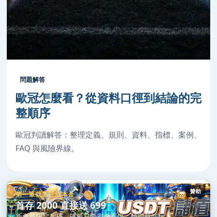
問題解答
歐冠怎麼看？從資料口徑到結論的完
整順序
歐冠判讀解答：整理定義、規則、資料、指標、案例、
FAQ 與風險界線。
贊助
第一筆就多三成本金
首存 2000 直接送 699
新會員限定加碼，碼量只要彩金五倍，領完就能玩。