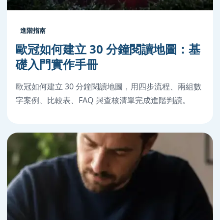
進階指南
歐冠如何建立 30 分鐘閱讀地圖：基
礎入門實作手冊
歐冠如何建立 30 分鐘閱讀地圖，用四步流程、兩組數
字案例、比較表、FAQ 與查核清單完成進階判讀。