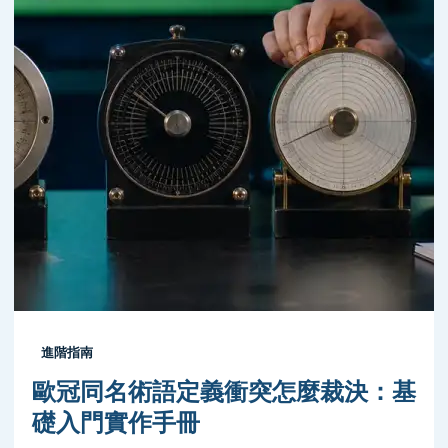
進階指南
歐冠同名術語定義衝突怎麼裁決：基
礎入門實作手冊