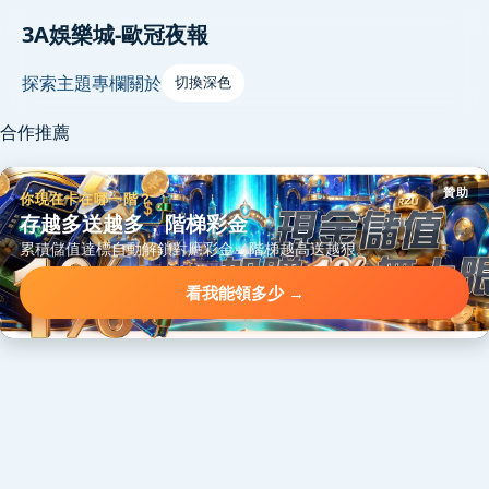
3A娛樂城-歐冠夜報
探索
主題
專欄
關於
切換深色
合作推薦
贊助
你現在卡在哪一階？
存越多送越多，階梯彩金
累積儲值達標自動解鎖對應彩金，階梯越高送越狠。
看我能領多少 →