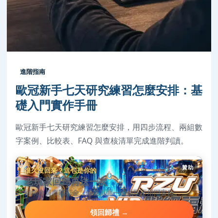
進階指南
歐冠新手七天研究練習怎麼安排：基
礎入門實作手冊
歐冠新手七天研究練習怎麼安排，用四步流程、兩組數
字案例、比較表、FAQ 與查核清單完成進階判讀。
贊助
很久沒回來？這包是你的
老玩家回歸再送一次
回鍋會員專屬彩金，優惠頁面一鍵領取不用問客服。
領回歸禮 →