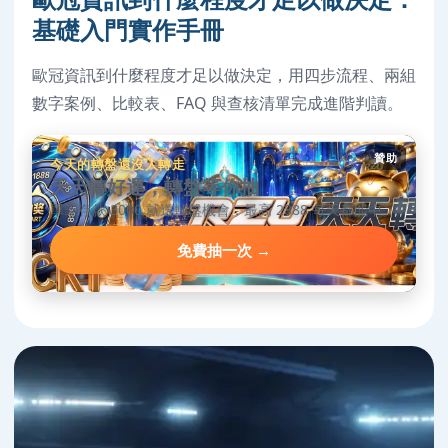
基礎入門實作手冊
歐冠資訊到什麼程度才足以做決定，用四步流程、兩組
數字案例、比較表、FAQ 與查核清單完成進階判讀。
贊助
今天的轉盤還沒人轉走
天天轉好運，轉盤等你抽
單筆存款 3000 就送轉盤機會，最高 2888 每天都能中。
免費抽一次 →