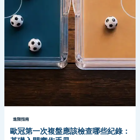
進階指南
歐冠第一次複盤應該檢查哪些紀錄：