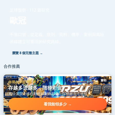
足球盤勢 · 112 篇研究
歐冠
不靠口號，從定義、規則、資料、機率、案例與風險
界線建立可重現的研究路線。
瀏覽 8 個完整主題 →
合作推薦
贊助
你現在卡在哪一階？
存越多送越多，階梯彩金
累積儲值達標自動解鎖對應彩金，階梯越高送越狠。
看我能領多少 →