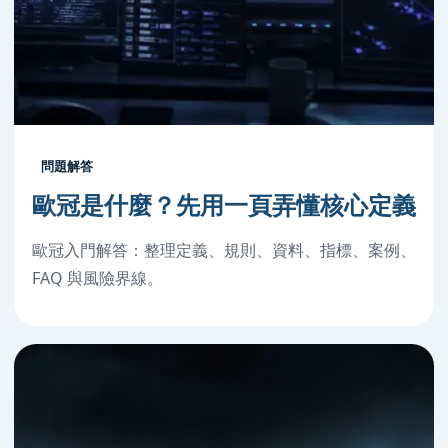
問題解答
歐冠是什麼？先用一頁弄懂核心定義
歐冠入門解答：整理定義、規則、資料、指標、案例、
FAQ 與風險界線。