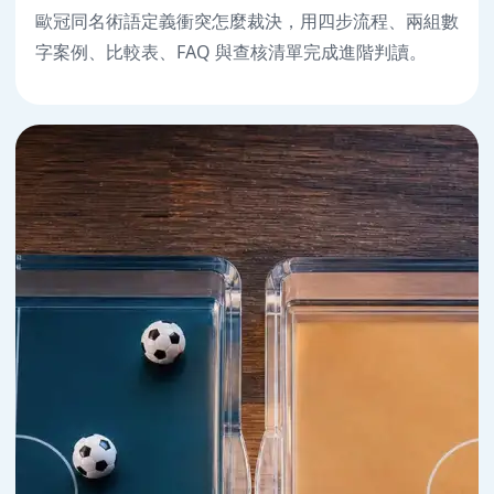
歐冠同名術語定義衝突怎麼裁決，用四步流程、兩組數
字案例、比較表、FAQ 與查核清單完成進階判讀。