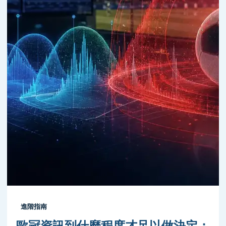
進階指南
歐冠資訊到什麼程度才足以做決定：