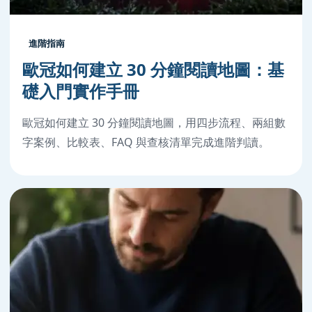
進階指南
歐冠如何建立 30 分鐘閱讀地圖：基
礎入門實作手冊
歐冠如何建立 30 分鐘閱讀地圖，用四步流程、兩組數
字案例、比較表、FAQ 與查核清單完成進階判讀。