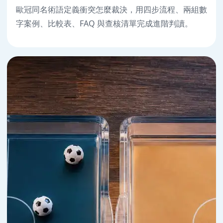
歐冠同名術語定義衝突怎麼裁決，用四步流程、兩組數
字案例、比較表、FAQ 與查核清單完成進階判讀。