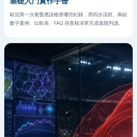
基礎入門實作手冊
歐冠第一次複盤應該檢查哪些紀錄，用四步流程、兩組
數字案例、比較表、FAQ 與查核清單完成進階判讀。