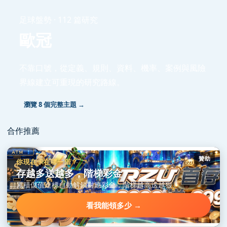
足球盤勢 · 112 篇研究
歐冠
不靠口號，從定義、規則、資料、機率、案例與風險
界線建立可重現的研究路線。
瀏覽 8 個完整主題 →
合作推薦
贊助
你現在卡在哪一階？
存越多送越多，階梯彩金
累積儲值達標自動解鎖對應彩金，階梯越高送越狠。
看我能領多少 →