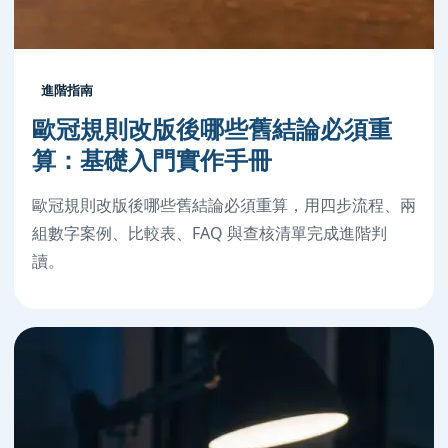
進階指南
歐冠規則改版後哪些舊結論必須重
算：基礎入門實作手冊
歐冠規則改版後哪些舊結論必須重算，用四步流程、兩
組數字案例、比較表、FAQ 與查核清單完成進階判
讀。