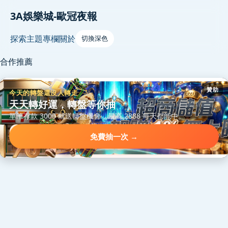
3A娛樂城-歐冠夜報
探索
主題
專欄
關於
切換深色
合作推薦
贊助
今天的轉盤還沒人轉走
天天轉好運，轉盤等你抽
單筆存款 3000 就送轉盤機會，最高 2888 每天都能中。
免費抽一次 →