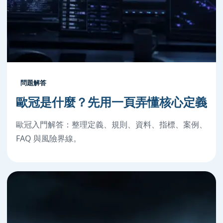
問題解答
歐冠是什麼？先用一頁弄懂核心定義
歐冠入門解答：整理定義、規則、資料、指標、案例、
FAQ 與風險界線。