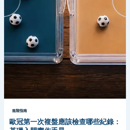
進階指南
歐冠第一次複盤應該檢查哪些紀錄：