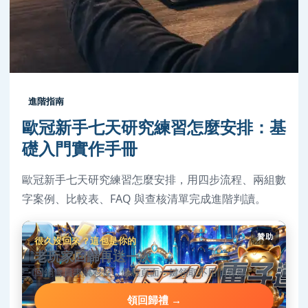
進階指南
歐冠新手七天研究練習怎麼安排：基
礎入門實作手冊
歐冠新手七天研究練習怎麼安排，用四步流程、兩組數
字案例、比較表、FAQ 與查核清單完成進階判讀。
贊助
很久沒回來？這包是你的
老玩家回歸再送一次
回鍋會員專屬彩金，優惠頁面一鍵領取不用問客服。
領回歸禮 →