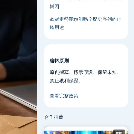
輔因
歐冠走勢能預測嗎？歷史序列的正
確用途
編輯原則
原創撰寫、標示假設、保留未知、
禁止獲利保證。
查看完整政策
合作推薦
贊助