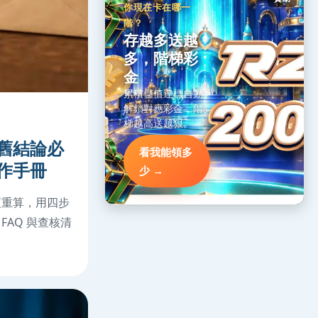
你現在卡在哪一
階？
存越多送越
多，階梯彩
金
累積儲值達標自動
解鎖對應彩金，階
梯越高送越狠。
舊結論必
看我能領多
作手冊
少 →
須重算，用四步
AQ 與查核清