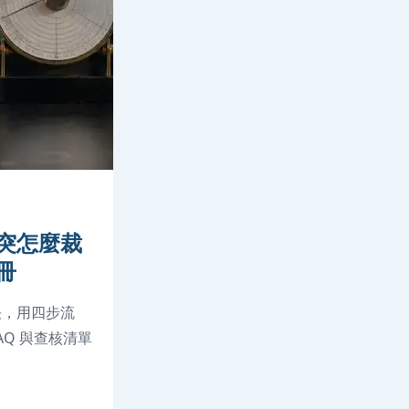
突怎麼裁
冊
決，用四步流
Q 與查核清單