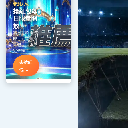
看別人領
搶紅包每
日限量開
放
當日存款達標
即可到首頁搶
紅包，手速決
定金額。
去搶紅
包 →