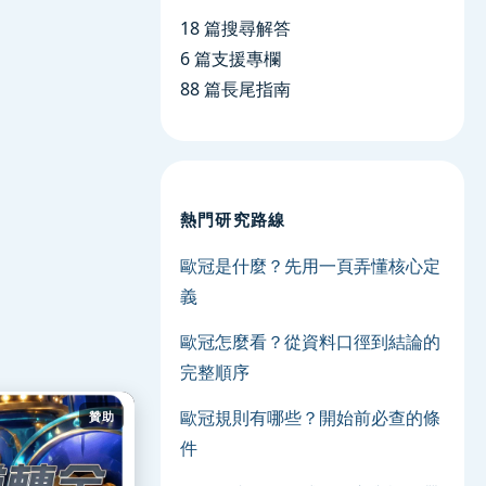
18 篇搜尋解答
6 篇支援專欄
88 篇長尾指南
熱門研究路線
歐冠是什麼？先用一頁弄懂核心定
義
歐冠怎麼看？從資料口徑到結論的
完整順序
歐冠規則有哪些？開始前必查的條
贊助
件