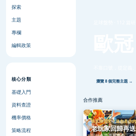
探索
主題
足球盤勢 · 112 篇
歐冠
專欄
編輯政策
不靠口號，從定義
核心分類
瀏覽 8 個完整主題 →
基礎入門
合作推薦
資料查證
機率價格
很久沒回來？這包是你
老玩家回歸再送
策略流程
回鍋會員專屬彩金，優