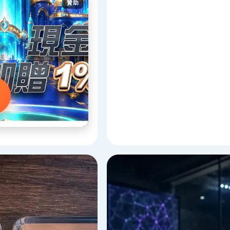
贊助
，
鎖
送