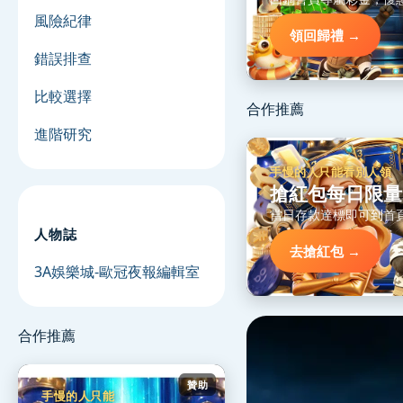
風險紀律
領回歸禮 →
錯誤排查
比較選擇
合作推薦
進階研究
手慢的人只能看別人領
搶紅包每日限量
當日存款達標即可到首
人物誌
去搶紅包 →
3A娛樂城-歐冠夜報編輯室
合作推薦
贊助
手慢的人只能