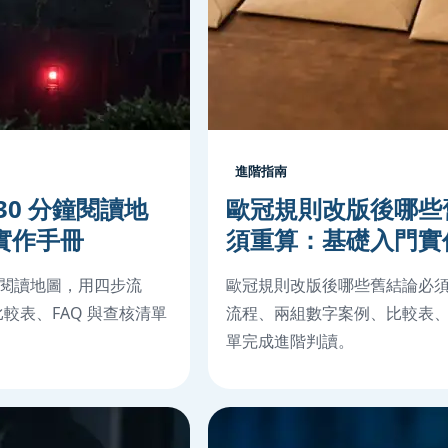
進階指南
30 分鐘閱讀地
歐冠規則改版後哪些
實作手冊
須重算：基礎入門實
分鐘閱讀地圖，用四步流
歐冠規則改版後哪些舊結論必
較表、FAQ 與查核清單
流程、兩組數字案例、比較表、F
單完成進階判讀。