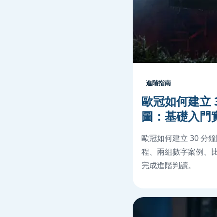
進階指南
歐冠如何建立 
圖：基礎入門
歐冠如何建立 30 
程、兩組數字案例、比
完成進階判讀。