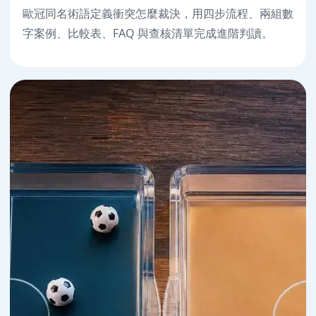
歐冠同名術語定義衝突怎麼裁決，用四步流程、兩組數
字案例、比較表、FAQ 與查核清單完成進階判讀。