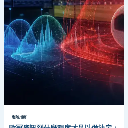
進階指南
歐冠資訊到什麼程度才足以做決定：