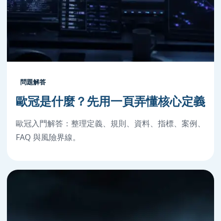
問題解答
歐冠是什麼？先用一頁弄懂核心定義
歐冠入門解答：整理定義、規則、資料、指標、案例、
FAQ 與風險界線。