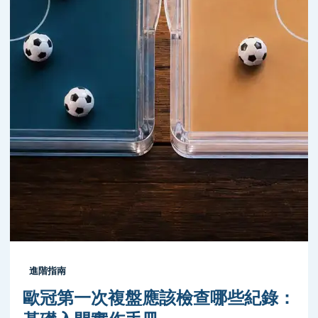
進階指南
歐冠第一次複盤應該檢查哪些紀錄：