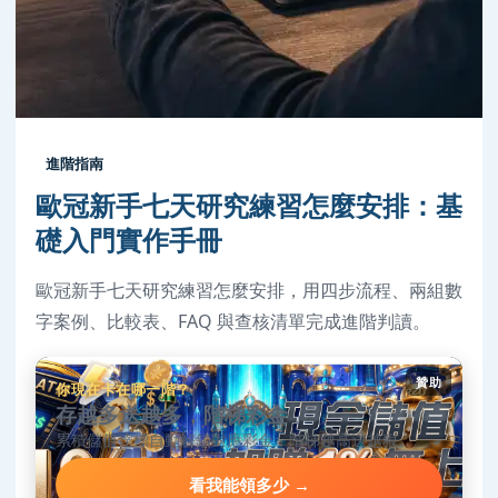
進階指南
歐冠新手七天研究練習怎麼安排：基
礎入門實作手冊
歐冠新手七天研究練習怎麼安排，用四步流程、兩組數
字案例、比較表、FAQ 與查核清單完成進階判讀。
贊助
你現在卡在哪一階？
存越多送越多，階梯彩金
累積儲值達標自動解鎖對應彩金，階梯越高送越狠。
看我能領多少 →