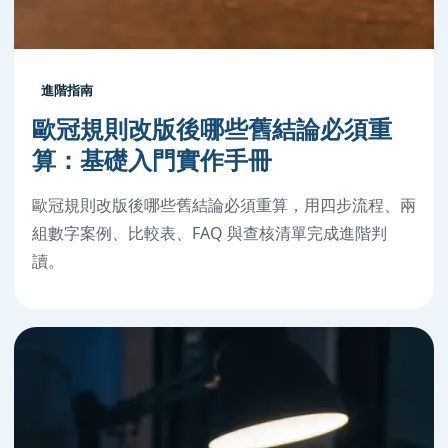
進階指南
歐冠規則改版後哪些舊結論必須重
算：基礎入門實作手冊
歐冠規則改版後哪些舊結論必須重算，用四步流程、兩
組數字案例、比較表、FAQ 與查核清單完成進階判
讀。