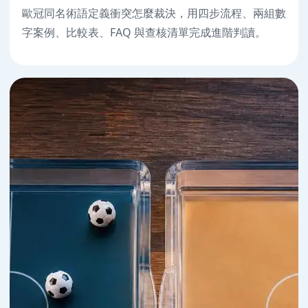
歐冠同名術語定義衝突怎麼裁決，用四步流程、兩組數
字案例、比較表、FAQ 與查核清單完成進階判讀。