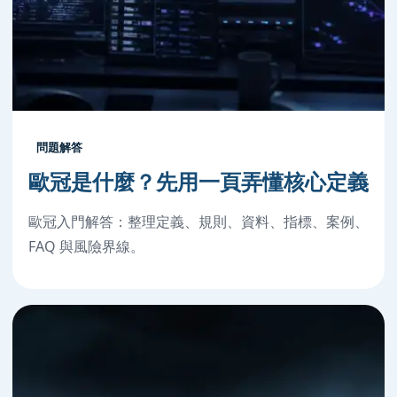
問題解答
歐冠是什麼？先用一頁弄懂核心定義
歐冠入門解答：整理定義、規則、資料、指標、案例、
FAQ 與風險界線。