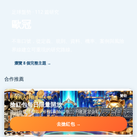
足球盤勢 · 112 篇研究
歐冠
不靠口號，從定義、規則、資料、機率、案例與風險
界線建立可重現的研究路線。
瀏覽 8 個完整主題 →
合作推薦
贊助
手慢的人只能看別人領
搶紅包每日限量開放
當日存款達標即可到首頁搶紅包，手速決定金額。
去搶紅包 →