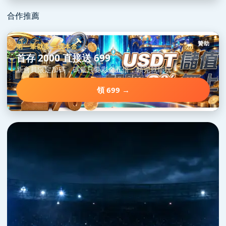
合作推薦
贊助
第一筆就多三成本金
首存 2000 直接送 699
新會員限定加碼，碼量只要彩金五倍，領完就能玩。
領 699 →