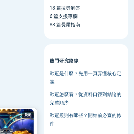
18 篇搜尋解答
6 篇支援專欄
88 篇長尾指南
熱門研究路線
歐冠是什麼？先用一頁弄懂核心定
義
歐冠怎麼看？從資料口徑到結論的
完整順序
歐冠規則有哪些？開始前必查的條
贊助
件