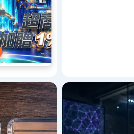
贊助
走
轉
轉
每