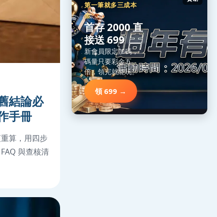
第一筆就多三成本
金
首存 2000 直
接送 699
新會員限定加碼，
碼量只要彩金五
倍，領完就能玩。
領 699 →
舊結論必
作手冊
須重算，用四步
AQ 與查核清