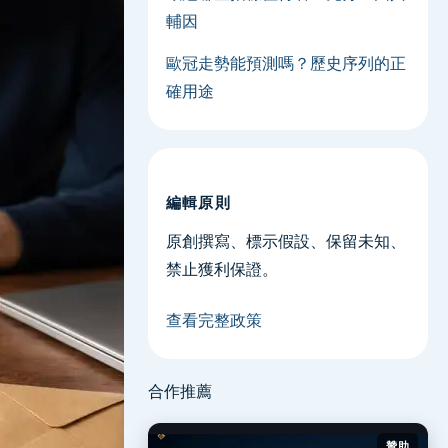
輔因
歐冠走勢能預測嗎？歷史序列的正
確用途
編輯原則
原創撰寫、標示假設、保留未知、
禁止獲利保證。
查看完整政策
合作推薦
贊助