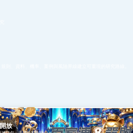
研究
、規則、資料、機率、案例與風險界線建立可重現的研究路線。
開放
頁搶紅包，手速決定金額。