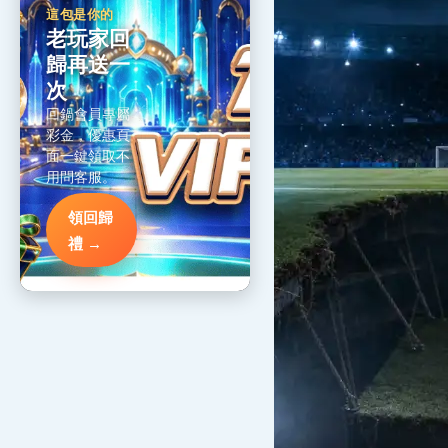
這包是你的
老玩家回
歸再送一
次
回鍋會員專屬
彩金，優惠頁
面一鍵領取不
用問客服。
領回歸
禮 →