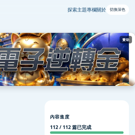
探索
主題
專欄
關於
切換深色
贊助
內容進度
112 / 112 篇已完成