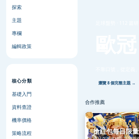
探索
主題
足球盤勢 · 112 篇
歐冠
專欄
編輯政策
不靠口號，從定義
核心分類
瀏覽 8 個完整主題 →
基礎入門
合作推薦
資料查證
機率價格
手慢的人只能看別人領
搶紅包每日限量
策略流程
當日存款達標即可到首