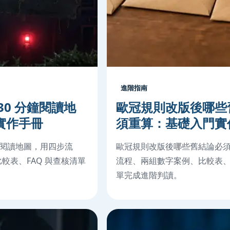
進階指南
30 分鐘閱讀地
歐冠規則改版後哪些
實作手冊
須重算：基礎入門實
分鐘閱讀地圖，用四步流
歐冠規則改版後哪些舊結論必
較表、FAQ 與查核清單
流程、兩組數字案例、比較表、F
單完成進階判讀。