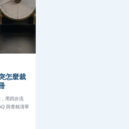
突怎麼裁
冊
決，用四步流
Q 與查核清單