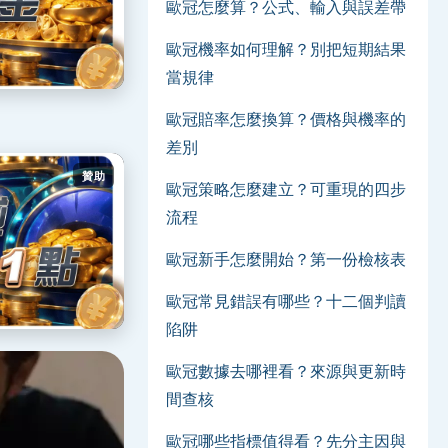
歐冠怎麼算？公式、輸入與誤差帶
歐冠機率如何理解？別把短期結果
當規律
歐冠賠率怎麼換算？價格與機率的
差別
贊助
歐冠策略怎麼建立？可重現的四步
流程
歐冠新手怎麼開始？第一份檢核表
歐冠常見錯誤有哪些？十二個判讀
陷阱
歐冠數據去哪裡看？來源與更新時
間查核
歐冠哪些指標值得看？先分主因與