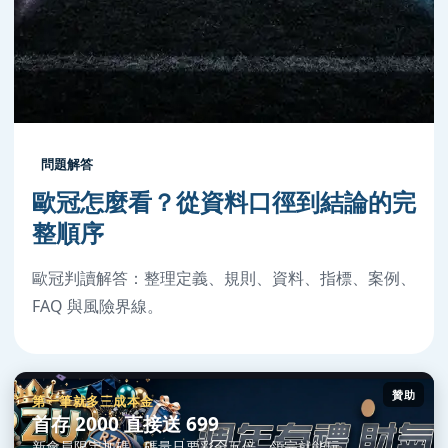
問題解答
歐冠怎麼看？從資料口徑到結論的完
整順序
歐冠判讀解答：整理定義、規則、資料、指標、案例、
FAQ 與風險界線。
贊助
第一筆就多三成本金
首存 2000 直接送 699
新會員限定加碼，碼量只要彩金五倍，領完就能玩。