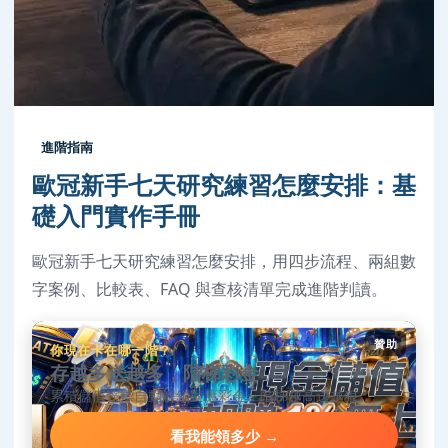
進階指南
歐冠新手七天研究練習怎麼安排：基
礎入門實作手冊
歐冠新手七天研究練習怎麼安排，用四步流程、兩組數
字案例、比較表、FAQ 與查核清單完成進階判讀。
贊助
你現在卡在哪一階？
存越多送越多，階梯彩金
累積儲值達標自動解鎖對應彩金，階梯越高送越狠。
看我能領多少 →