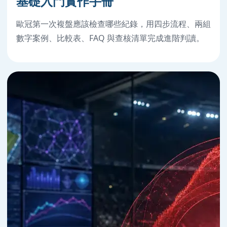
基礎入門實作手冊
歐冠第一次複盤應該檢查哪些紀錄，用四步流程、兩組
數字案例、比較表、FAQ 與查核清單完成進階判讀。