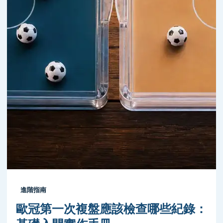
進階指南
歐冠第一次複盤應該檢查哪些紀錄：