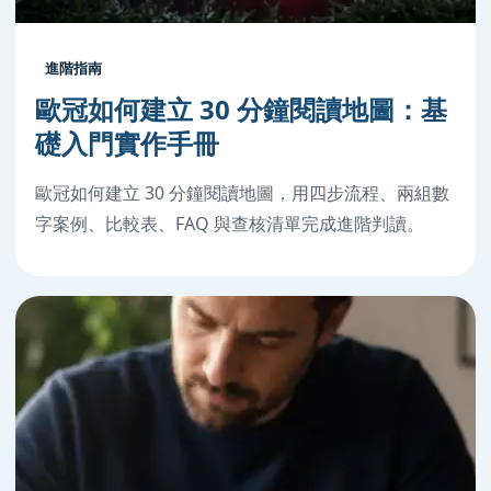
進階指南
歐冠如何建立 30 分鐘閱讀地圖：基
礎入門實作手冊
歐冠如何建立 30 分鐘閱讀地圖，用四步流程、兩組數
字案例、比較表、FAQ 與查核清單完成進階判讀。