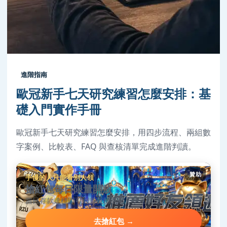
進階指南
歐冠新手七天研究練習怎麼安排：基
礎入門實作手冊
歐冠新手七天研究練習怎麼安排，用四步流程、兩組數
字案例、比較表、FAQ 與查核清單完成進階判讀。
贊助
手慢的人只能看別人領
搶紅包每日限量開放
當日存款達標即可到首頁搶紅包，手速決定金額。
去搶紅包 →