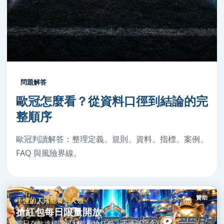
問題解答
歐冠怎麼看？從資料口徑到結論的完
整順序
歐冠判讀解答：整理定義、規則、資料、指標、案例、
FAQ 與風險界線。
贊助
手慢的人只能看別人領
搶紅包每日限量開放
當日存款達標即可到首頁搶紅包，手速決定金額。