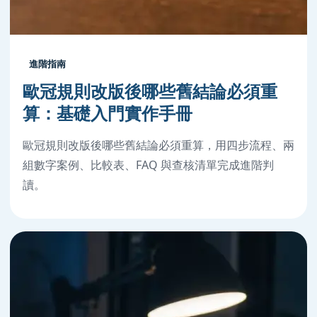
進階指南
歐冠規則改版後哪些舊結論必須重
算：基礎入門實作手冊
歐冠規則改版後哪些舊結論必須重算，用四步流程、兩
組數字案例、比較表、FAQ 與查核清單完成進階判
讀。