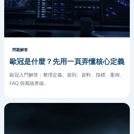
問題解答
歐冠是什麼？先用一頁弄懂核心定義
歐冠入門解答：整理定義、規則、資料、指標、案例、
FAQ 與風險界線。