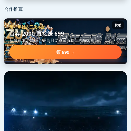
合作推薦
贊助
第一筆就多三成本金
首存 2000 直接送 699
新會員限定加碼，碼量只要彩金五倍，領完就能玩。
領 699 →