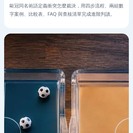
歐冠同名術語定義衝突怎麼裁決，用四步流程、兩組數
字案例、比較表、FAQ 與查核清單完成進階判讀。