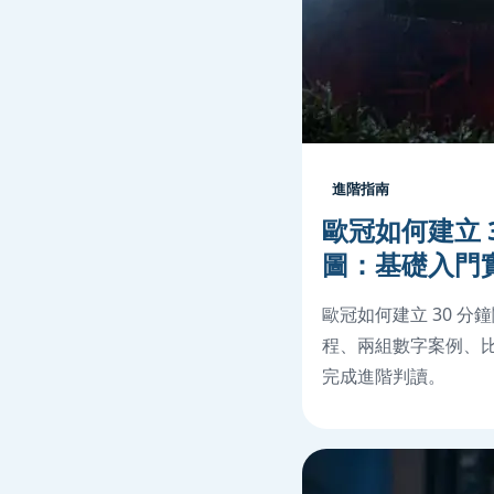
進階指南
歐冠如何建立 
圖：基礎入門
歐冠如何建立 30 
程、兩組數字案例、比
完成進階判讀。