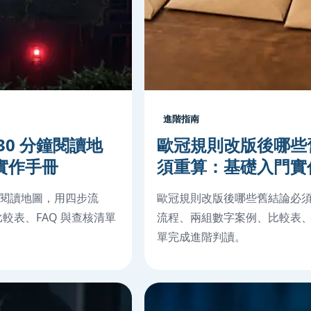
進階指南
30 分鐘閱讀地
歐冠規則改版後哪些
實作手冊
須重算：基礎入門實
分鐘閱讀地圖，用四步流
歐冠規則改版後哪些舊結論必
較表、FAQ 與查核清單
流程、兩組數字案例、比較表、F
單完成進階判讀。