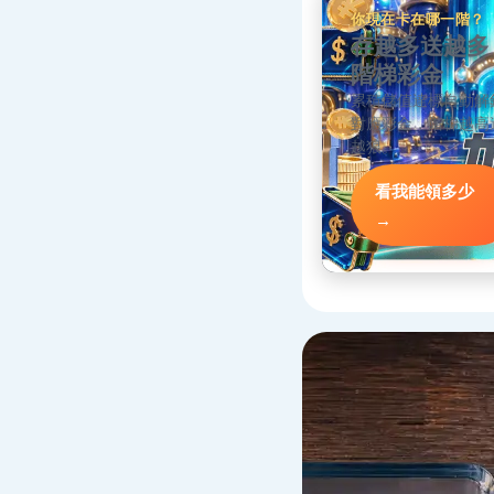
你現在卡在哪一階？
存越多送越多
階梯彩金
累積儲值達標自動解
對應彩金，階梯越高
越狠。
看我能領多少
→