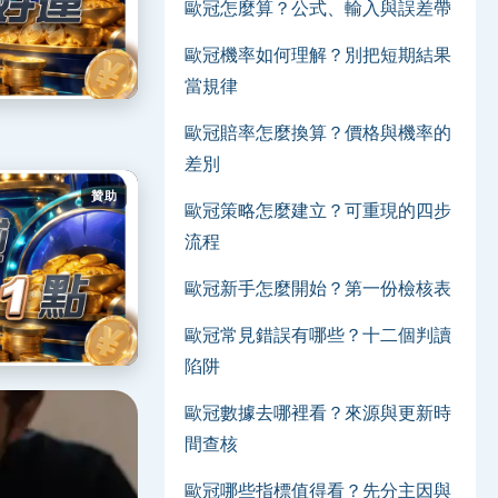
歐冠怎麼算？公式、輸入與誤差帶
歐冠機率如何理解？別把短期結果
當規律
歐冠賠率怎麼換算？價格與機率的
差別
贊助
歐冠策略怎麼建立？可重現的四步
流程
歐冠新手怎麼開始？第一份檢核表
歐冠常見錯誤有哪些？十二個判讀
陷阱
歐冠數據去哪裡看？來源與更新時
間查核
歐冠哪些指標值得看？先分主因與