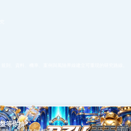
研究
、規則、資料、機率、案例與風險界線建立可重現的研究路線。
盤等你抽
盤機會，最高 2888 每天都能中。