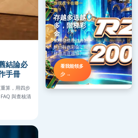
你現在卡在哪一
階？
存越多送越
多，階梯彩
金
累積儲值達標自動
解鎖對應彩金，階
梯越高送越狠。
舊結論必
看我能領多
作手冊
少 →
須重算，用四步
AQ 與查核清