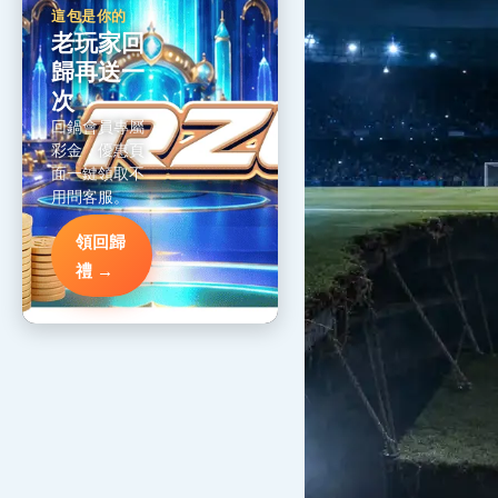
這包是你的
老玩家回
歸再送一
次
回鍋會員專屬
彩金，優惠頁
面一鍵領取不
用問客服。
領回歸
禮 →