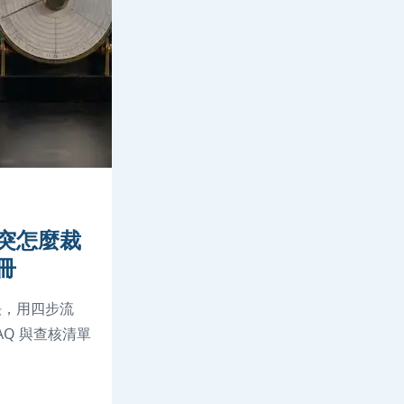
突怎麼裁
冊
決，用四步流
Q 與查核清單