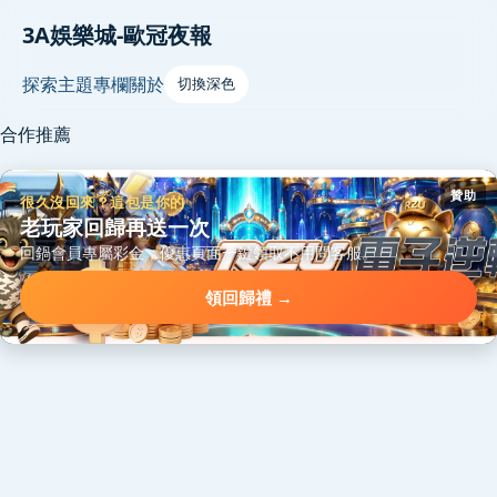
3A娛樂城-歐冠夜報
探索
主題
專欄
關於
切換深色
合作推薦
贊助
很久沒回來？這包是你的
老玩家回歸再送一次
回鍋會員專屬彩金，優惠頁面一鍵領取不用問客服。
領回歸禮 →