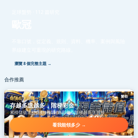
足球盤勢 · 112 篇研究
歐冠
不靠口號，從定義、規則、資料、機率、案例與風險
界線建立可重現的研究路線。
瀏覽 8 個完整主題 →
合作推薦
贊助
你現在卡在哪一階？
存越多送越多，階梯彩金
累積儲值達標自動解鎖對應彩金，階梯越高送越狠。
看我能領多少 →