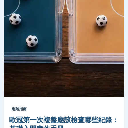
進階指南
歐冠第一次複盤應該檢查哪些紀錄：