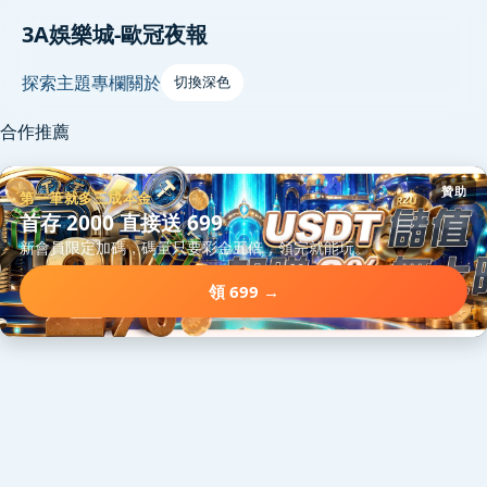
3A娛樂城-歐冠夜報
探索
主題
專欄
關於
切換深色
合作推薦
贊助
第一筆就多三成本金
首存 2000 直接送 699
新會員限定加碼，碼量只要彩金五倍，領完就能玩。
領 699 →