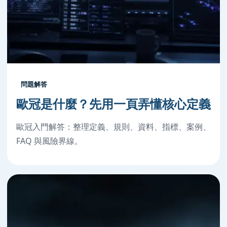
問題解答
歐冠是什麼？先用一頁弄懂核心定義
歐冠入門解答：整理定義、規則、資料、指標、案例、
FAQ 與風險界線。