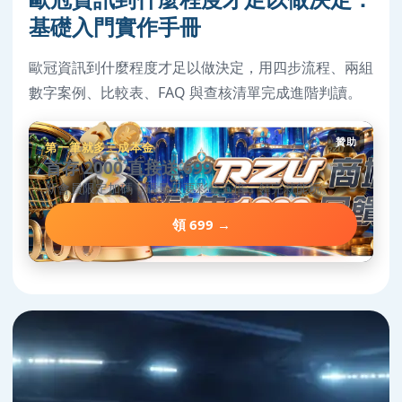
基礎入門實作手冊
歐冠資訊到什麼程度才足以做決定，用四步流程、兩組
數字案例、比較表、FAQ 與查核清單完成進階判讀。
贊助
第一筆就多三成本金
首存 2000 直接送 699
新會員限定加碼，碼量只要彩金五倍，領完就能玩。
領 699 →