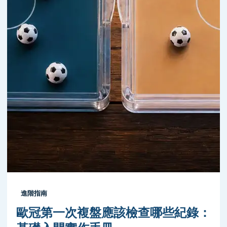
進階指南
歐冠第一次複盤應該檢查哪些紀錄：