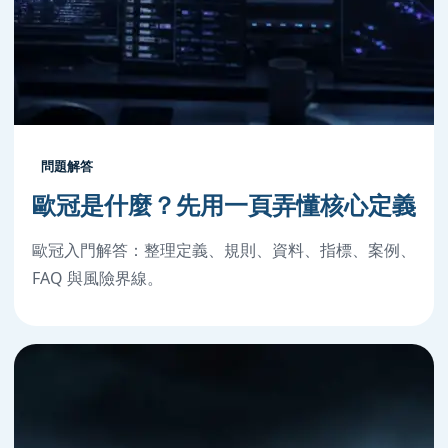
問題解答
歐冠是什麼？先用一頁弄懂核心定義
歐冠入門解答：整理定義、規則、資料、指標、案例、
FAQ 與風險界線。