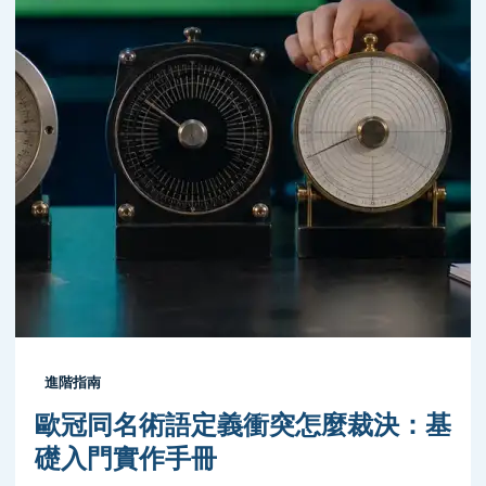
進階指南
歐冠同名術語定義衝突怎麼裁決：基
礎入門實作手冊