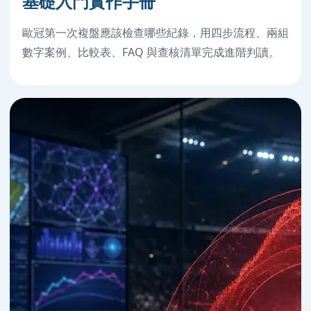
基礎入門實作手冊
歐冠第一次複盤應該檢查哪些紀錄，用四步流程、兩組
數字案例、比較表、FAQ 與查核清單完成進階判讀。