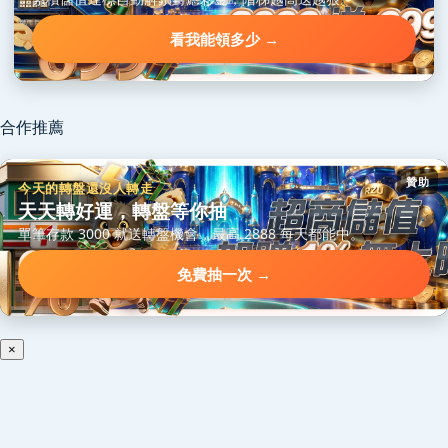
看我能領多少 →
合作推薦
贊助
今天的轉盤還沒人轉走
天天轉好運，轉盤等你抽
單筆存款 3000 就送轉盤機會，最高 2888 每天都能中。
免費抽一次 →
×