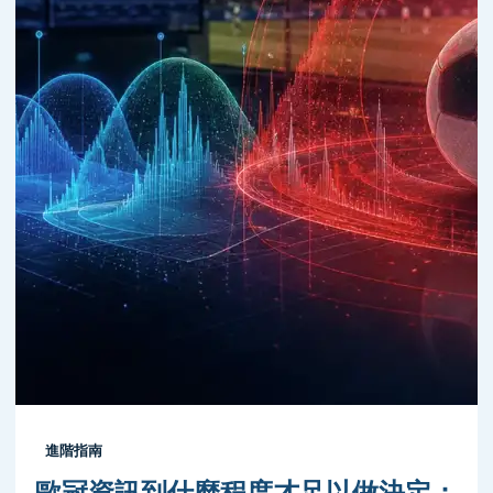
進階指南
歐冠資訊到什麼程度才足以做決定：