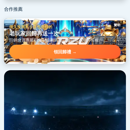
合作推薦
贊助
很久沒回來？這包是你的
老玩家回歸再送一次
回鍋會員專屬彩金，優惠頁面一鍵領取不用問客服。
領回歸禮 →