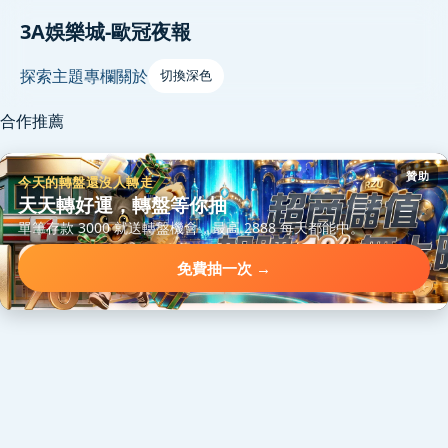
3A娛樂城-歐冠夜報
探索
主題
專欄
關於
切換深色
合作推薦
贊助
今天的轉盤還沒人轉走
天天轉好運，轉盤等你抽
單筆存款 3000 就送轉盤機會，最高 2888 每天都能中。
免費抽一次 →