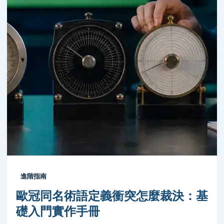
進階指南
歐冠同名術語定義衝突怎麼裁決：基
礎入門實作手冊