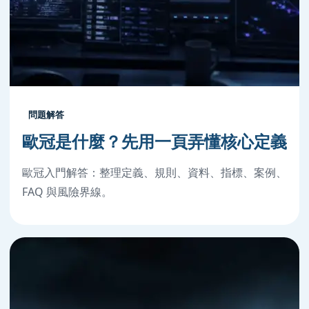
問題解答
歐冠是什麼？先用一頁弄懂核心定義
歐冠入門解答：整理定義、規則、資料、指標、案例、
FAQ 與風險界線。