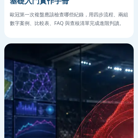
基礎入門實作手冊
歐冠第一次複盤應該檢查哪些紀錄，用四步流程、兩組
數字案例、比較表、FAQ 與查核清單完成進階判讀。