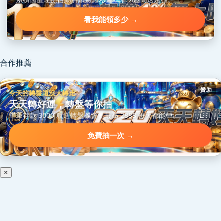
看我能領多少 →
合作推薦
贊助
今天的轉盤還沒人轉走
天天轉好運，轉盤等你抽
單筆存款 3000 就送轉盤機會，最高 2888 每天都能中。
免費抽一次 →
×