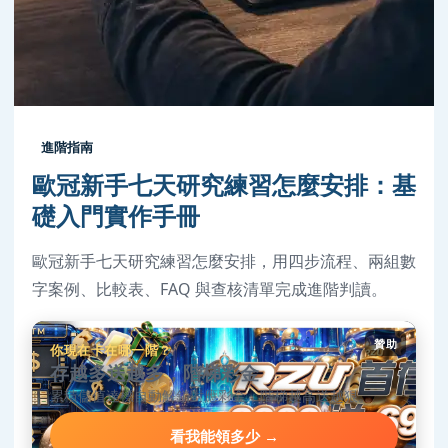
進階指南
歐冠新手七天研究練習怎麼安排：基
礎入門實作手冊
歐冠新手七天研究練習怎麼安排，用四步流程、兩組數
字案例、比較表、FAQ 與查核清單完成進階判讀。
贊助
你現在卡在哪一階？
存越多送越多，階梯彩金
累積儲值達標自動解鎖對應彩金，階梯越高送越狠。
看我能領多少 →