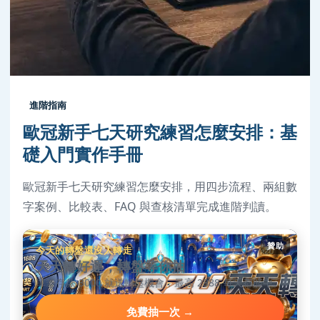
進階指南
歐冠新手七天研究練習怎麼安排：基
礎入門實作手冊
歐冠新手七天研究練習怎麼安排，用四步流程、兩組數
字案例、比較表、FAQ 與查核清單完成進階判讀。
贊助
今天的轉盤還沒人轉走
天天轉好運，轉盤等你抽
單筆存款 3000 就送轉盤機會，最高 2888 每天都能中。
免費抽一次 →