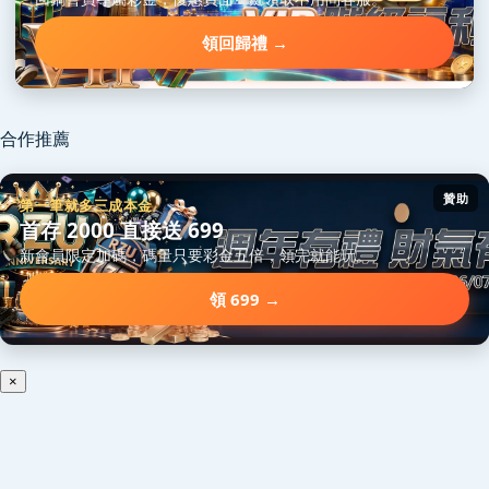
領回歸禮 →
合作推薦
贊助
第一筆就多三成本金
首存 2000 直接送 699
新會員限定加碼，碼量只要彩金五倍，領完就能玩。
領 699 →
×