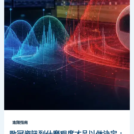
進階指南
歐冠資訊到什麼程度才足以做決定：