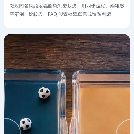
歐冠同名術語定義衝突怎麼裁決，用四步流程、兩組數
字案例、比較表、FAQ 與查核清單完成進階判讀。