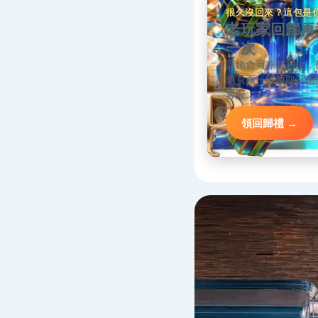
很久沒回來？這包是
老玩家回歸再
一次
回鍋會員專屬彩金，
惠頁面一鍵領取不用
客服。
領回歸禮 →