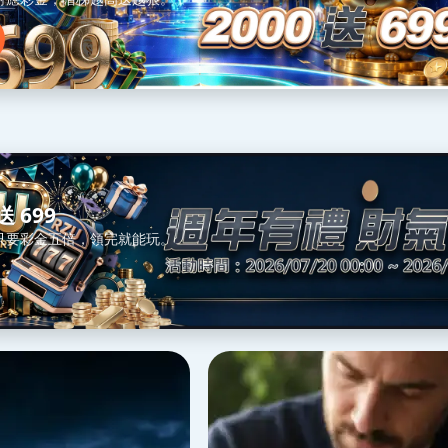
送 699
只要彩金五倍，領完就能玩。