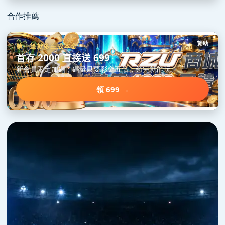
合作推薦
贊助
第一筆就多三成本金
首存 2000 直接送 699
新會員限定加碼，碼量只要彩金五倍，領完就能玩。
領 699 →