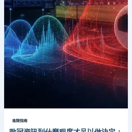
進階指南
歐冠資訊到什麼程度才足以做決定：