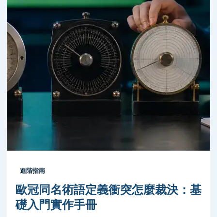
進階指南
歐冠同名術語定義衝突怎麼裁決：基
礎入門實作手冊