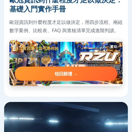
基礎入門實作手冊
歐冠資訊到什麼程度才足以做決定，用四步流程、兩組
數字案例、比較表、FAQ 與查核清單完成進階判讀。
贊助
很久沒回來？這包是你的
老玩家回歸再送一次
回鍋會員專屬彩金，優惠頁面一鍵領取不用問客服。
領回歸禮 →