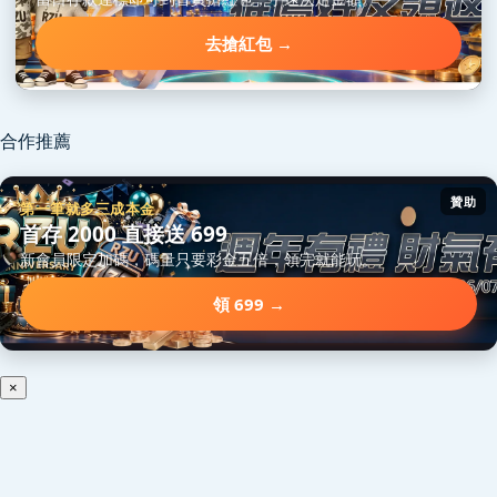
去搶紅包 →
合作推薦
贊助
第一筆就多三成本金
首存 2000 直接送 699
新會員限定加碼，碼量只要彩金五倍，領完就能玩。
領 699 →
×