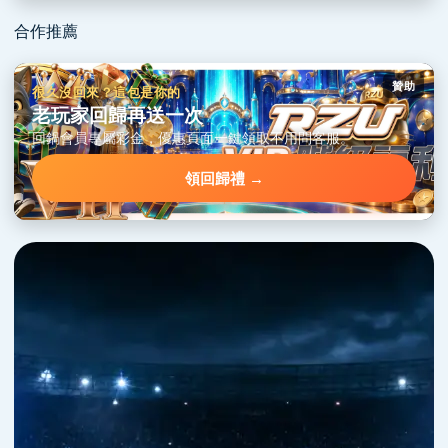
合作推薦
贊助
很久沒回來？這包是你的
老玩家回歸再送一次
回鍋會員專屬彩金，優惠頁面一鍵領取不用問客服。
領回歸禮 →