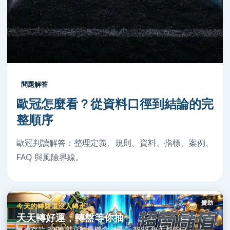
問題解答
歐冠怎麼看？從資料口徑到結論的完
整順序
歐冠判讀解答：整理定義、規則、資料、指標、案例、
FAQ 與風險界線。
贊助
今天的轉盤還沒人轉走
天天轉好運，轉盤等你抽
單筆存款 3000 就送轉盤機會，最高 2888 每天都能中。