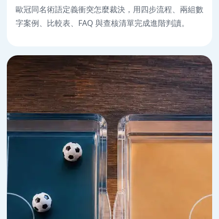
歐冠同名術語定義衝突怎麼裁決，用四步流程、兩組數
字案例、比較表、FAQ 與查核清單完成進階判讀。