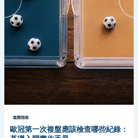
進階指南
歐冠第一次複盤應該檢查哪些紀錄：