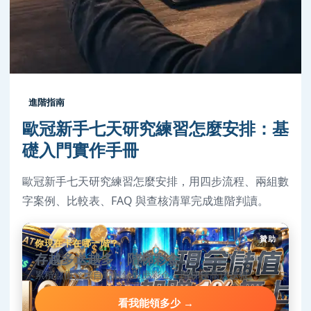
進階指南
歐冠新手七天研究練習怎麼安排：基
礎入門實作手冊
歐冠新手七天研究練習怎麼安排，用四步流程、兩組數
字案例、比較表、FAQ 與查核清單完成進階判讀。
贊助
你現在卡在哪一階？
存越多送越多，階梯彩金
累積儲值達標自動解鎖對應彩金，階梯越高送越狠。
看我能領多少 →