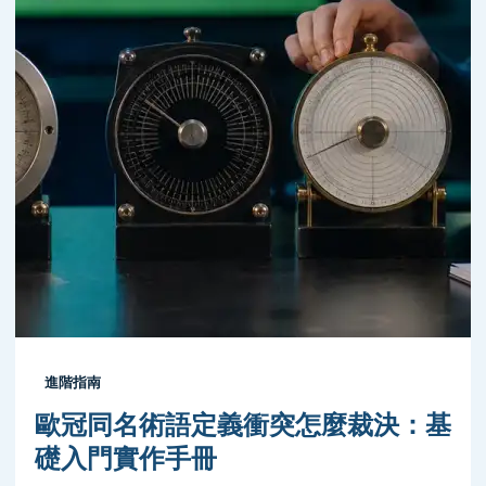
進階指南
歐冠同名術語定義衝突怎麼裁決：基
礎入門實作手冊