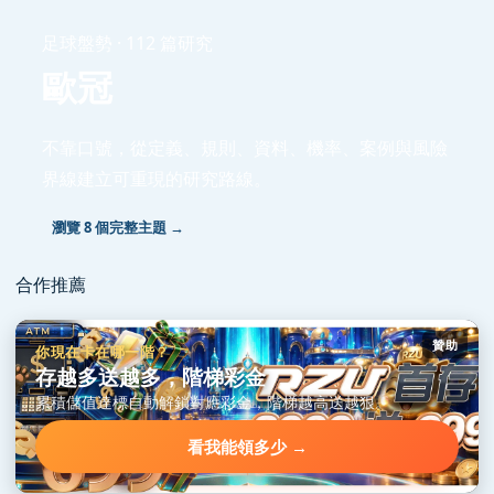
足球盤勢 · 112 篇研究
歐冠
不靠口號，從定義、規則、資料、機率、案例與風險
界線建立可重現的研究路線。
瀏覽 8 個完整主題 →
合作推薦
贊助
你現在卡在哪一階？
存越多送越多，階梯彩金
累積儲值達標自動解鎖對應彩金，階梯越高送越狠。
看我能領多少 →