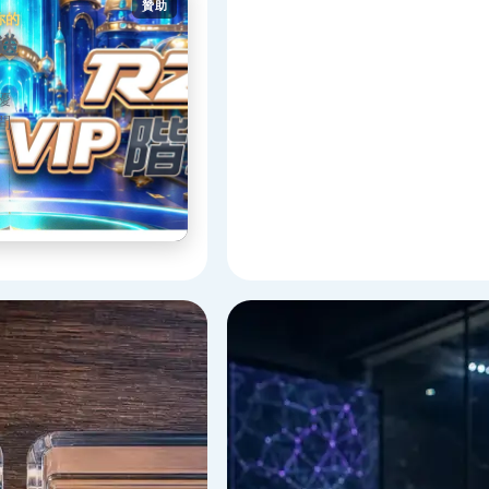
贊助
你的
送
優
問