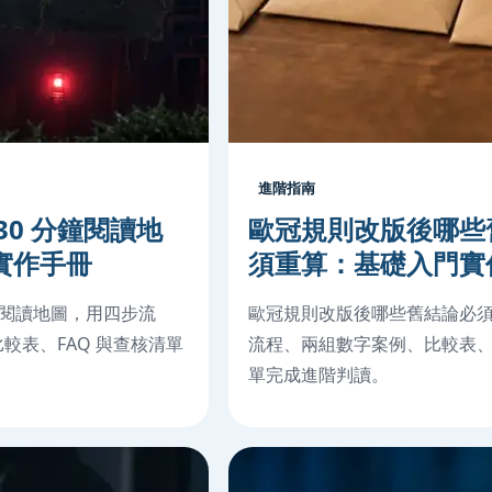
進階指南
30 分鐘閱讀地
歐冠規則改版後哪些
實作手冊
須重算：基礎入門實
分鐘閱讀地圖，用四步流
歐冠規則改版後哪些舊結論必
較表、FAQ 與查核清單
流程、兩組數字案例、比較表、F
單完成進階判讀。