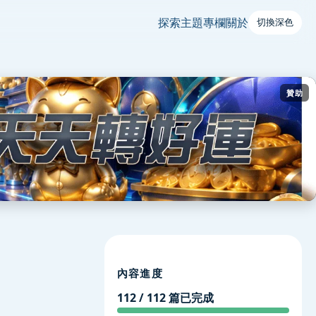
探索
主題
專欄
關於
切換深色
贊助
內容進度
112 / 112 篇已完成