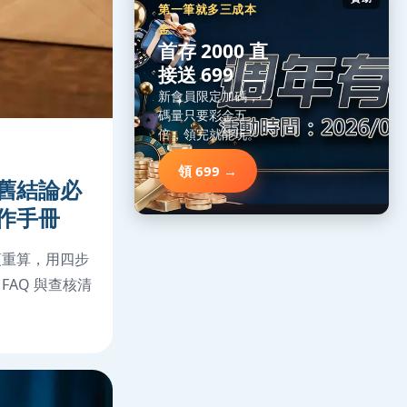
第一筆就多三成本
金
首存 2000 直
接送 699
新會員限定加碼，
碼量只要彩金五
倍，領完就能玩。
領 699 →
舊結論必
作手冊
須重算，用四步
AQ 與查核清