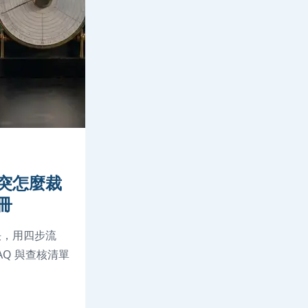
突怎麼裁
冊
決，用四步流
Q 與查核清單