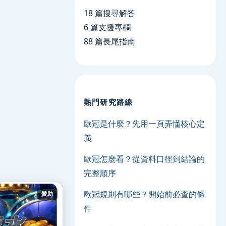
18 篇搜尋解答
6 篇支援專欄
88 篇長尾指南
熱門研究路線
歐冠是什麼？先用一頁弄懂核心定
義
歐冠怎麼看？從資料口徑到結論的
完整順序
歐冠規則有哪些？開始前必查的條
贊助
件