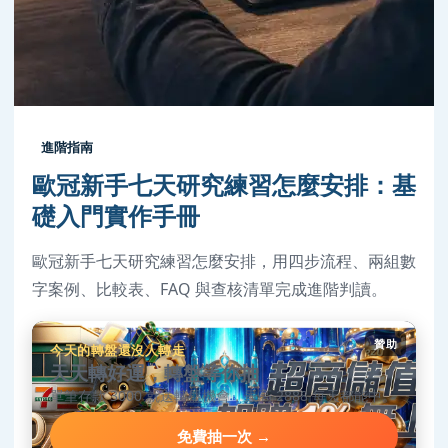
進階指南
歐冠新手七天研究練習怎麼安排：基
礎入門實作手冊
歐冠新手七天研究練習怎麼安排，用四步流程、兩組數
字案例、比較表、FAQ 與查核清單完成進階判讀。
贊助
今天的轉盤還沒人轉走
天天轉好運，轉盤等你抽
單筆存款 3000 就送轉盤機會，最高 2888 每天都能中。
免費抽一次 →