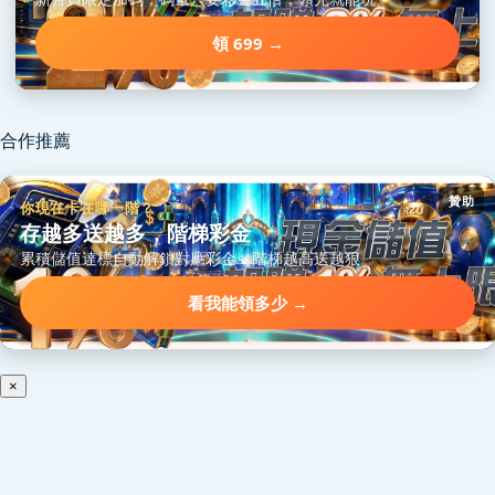
領 699 →
合作推薦
贊助
你現在卡在哪一階？
存越多送越多，階梯彩金
累積儲值達標自動解鎖對應彩金，階梯越高送越狠。
看我能領多少 →
×