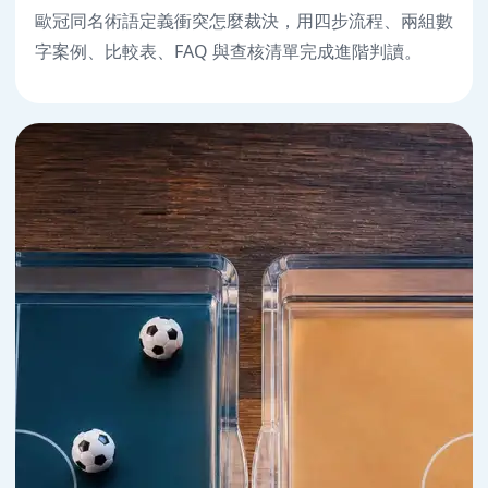
歐冠同名術語定義衝突怎麼裁決，用四步流程、兩組數
字案例、比較表、FAQ 與查核清單完成進階判讀。