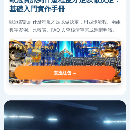
基礎入門實作手冊
歐冠資訊到什麼程度才足以做決定，用四步流程、兩組
數字案例、比較表、FAQ 與查核清單完成進階判讀。
贊助
手慢的人只能看別人領
搶紅包每日限量開放
當日存款達標即可到首頁搶紅包，手速決定金額。
去搶紅包 →