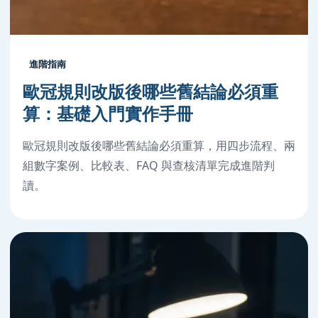
進階指南
歐冠規則改版後哪些舊結論必須重
算：基礎入門實作手冊
歐冠規則改版後哪些舊結論必須重算，用四步流程、兩
組數字案例、比較表、FAQ 與查核清單完成進階判
讀。