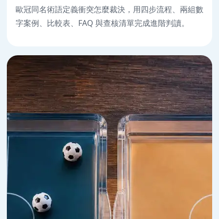
歐冠同名術語定義衝突怎麼裁決，用四步流程、兩組數
字案例、比較表、FAQ 與查核清單完成進階判讀。