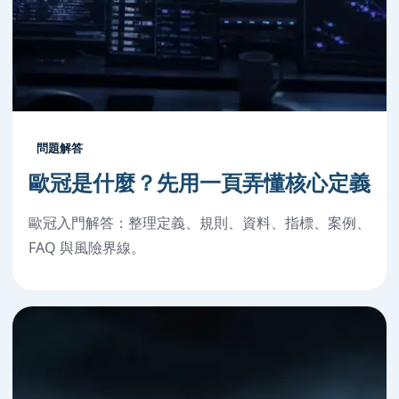
問題解答
歐冠是什麼？先用一頁弄懂核心定義
歐冠入門解答：整理定義、規則、資料、指標、案例、
FAQ 與風險界線。