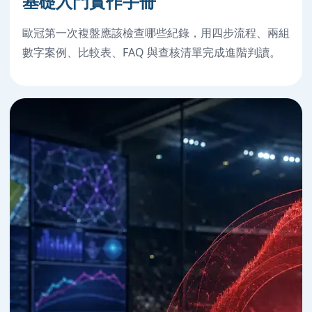
基礎入門實作手冊
歐冠第一次複盤應該檢查哪些紀錄，用四步流程、兩組
數字案例、比較表、FAQ 與查核清單完成進階判讀。