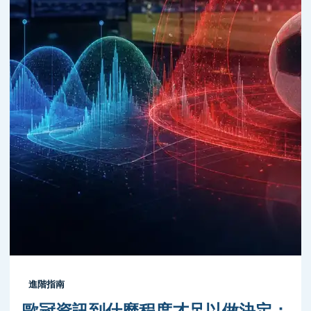
進階指南
歐冠資訊到什麼程度才足以做決定：