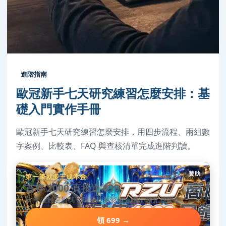
進階指南
歐冠新手七天研究練習怎麼安排：基
礎入門實作手冊
歐冠新手七天研究練習怎麼安排，用四步流程、兩組數
字案例、比較表、FAQ 與查核清單完成進階判讀。
贊助
第一筆就多三成本金
首存 2000 直接送 699
新會員限定加碼，碼量只要彩金五倍，領完就能玩。
領 699 →