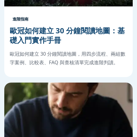
進階指南
歐冠如何建立 30 分鐘閱讀地圖：基
礎入門實作手冊
歐冠如何建立 30 分鐘閱讀地圖，用四步流程、兩組數
字案例、比較表、FAQ 與查核清單完成進階判讀。