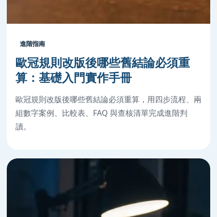
進階指南
歐冠規則改版後哪些舊結論必須重
算：基礎入門實作手冊
歐冠規則改版後哪些舊結論必須重算，用四步流程、兩
組數字案例、比較表、FAQ 與查核清單完成進階判
讀。