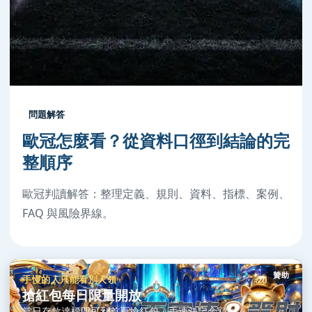
問題解答
歐冠怎麼看？從資料口徑到結論的完
整順序
歐冠判讀解答：整理定義、規則、資料、指標、案例、
FAQ 與風險界線。
贊助
手慢的人只能看別人領
搶紅包每日限量開放
當日存款達標即可到首頁搶紅包，手速決定金額。