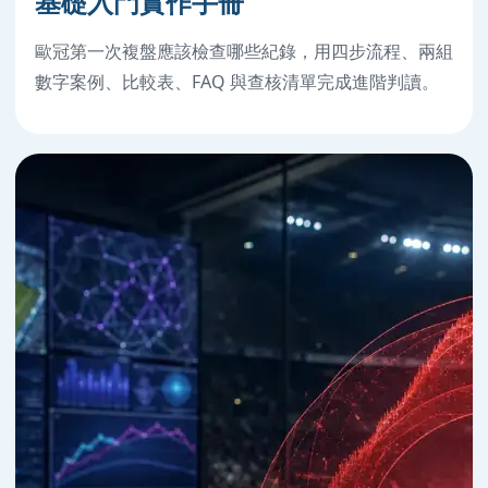
基礎入門實作手冊
歐冠第一次複盤應該檢查哪些紀錄，用四步流程、兩組
數字案例、比較表、FAQ 與查核清單完成進階判讀。