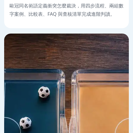
歐冠同名術語定義衝突怎麼裁決，用四步流程、兩組數
字案例、比較表、FAQ 與查核清單完成進階判讀。