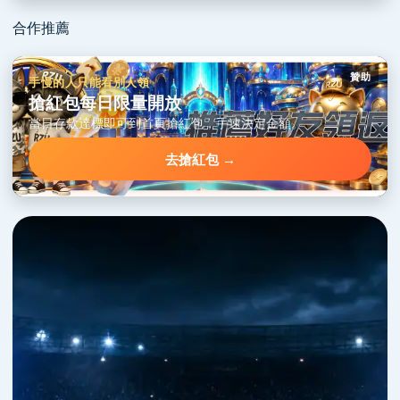
合作推薦
贊助
手慢的人只能看別人領
搶紅包每日限量開放
當日存款達標即可到首頁搶紅包，手速決定金額。
去搶紅包 →