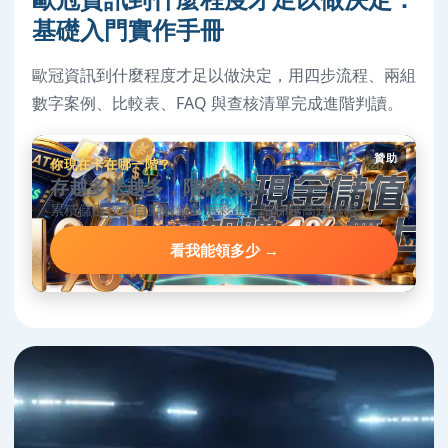
基礎入門實作手冊
歐冠資訊到什麼程度才足以做決定，用四步流程、兩組
數字案例、比較表、FAQ 與查核清單完成進階判讀。
贊助
你現在卡在哪一階？
存越多送越多，階梯彩金
累積儲值達標自動解鎖對應彩金，階梯越高送越狠。
看我能領多少 →