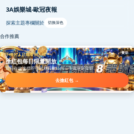
3A娛樂城-歐冠夜報
探索
主題
專欄
關於
切換深色
合作推薦
贊助
手慢的人只能看別人領
搶紅包每日限量開放
當日存款達標即可到首頁搶紅包，手速決定金額。
去搶紅包 →