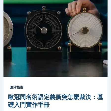
進階指南
歐冠同名術語定義衝突怎麼裁決：基
礎入門實作手冊