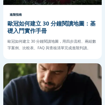
進階指南
歐冠如何建立 30 分鐘閱讀地圖：基
礎入門實作手冊
歐冠如何建立 30 分鐘閱讀地圖，用四步流程、兩組數
字案例、比較表、FAQ 與查核清單完成進階判讀。