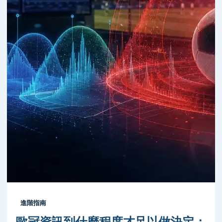
進階指南
歐冠資訊到什麼程度才足以做決定：