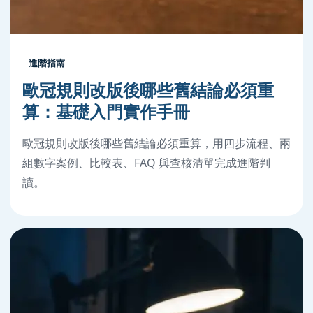
進階指南
歐冠規則改版後哪些舊結論必須重
算：基礎入門實作手冊
歐冠規則改版後哪些舊結論必須重算，用四步流程、兩
組數字案例、比較表、FAQ 與查核清單完成進階判
讀。