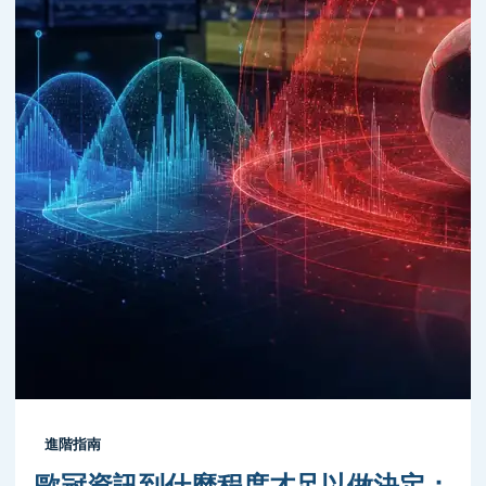
進階指南
歐冠資訊到什麼程度才足以做決定：