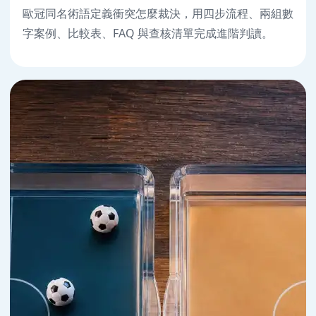
歐冠同名術語定義衝突怎麼裁決，用四步流程、兩組數
字案例、比較表、FAQ 與查核清單完成進階判讀。