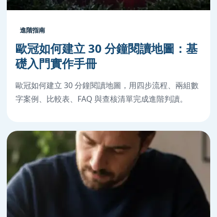
進階指南
歐冠如何建立 30 分鐘閱讀地圖：基
礎入門實作手冊
歐冠如何建立 30 分鐘閱讀地圖，用四步流程、兩組數
字案例、比較表、FAQ 與查核清單完成進階判讀。