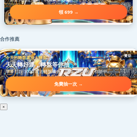
領 699 →
合作推薦
贊助
今天的轉盤還沒人轉走
天天轉好運，轉盤等你抽
單筆存款 3000 就送轉盤機會，最高 2888 每天都能中。
免費抽一次 →
×