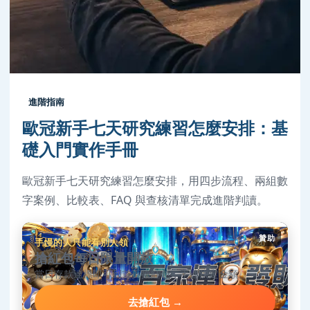
進階指南
歐冠新手七天研究練習怎麼安排：基
礎入門實作手冊
歐冠新手七天研究練習怎麼安排，用四步流程、兩組數
字案例、比較表、FAQ 與查核清單完成進階判讀。
贊助
手慢的人只能看別人領
搶紅包每日限量開放
當日存款達標即可到首頁搶紅包，手速決定金額。
去搶紅包 →