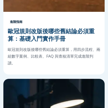
進階指南
歐冠規則改版後哪些舊結論必須重
算：基礎入門實作手冊
歐冠規則改版後哪些舊結論必須重算，用四步流程、兩
組數字案例、比較表、FAQ 與查核清單完成進階判
讀。