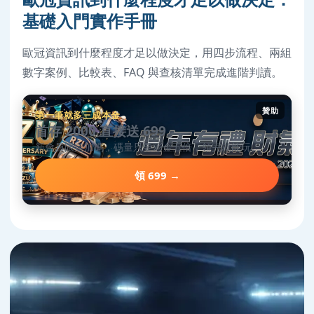
基礎入門實作手冊
歐冠資訊到什麼程度才足以做決定，用四步流程、兩組
數字案例、比較表、FAQ 與查核清單完成進階判讀。
贊助
第一筆就多三成本金
首存 2000 直接送 699
新會員限定加碼，碼量只要彩金五倍，領完就能玩。
領 699 →