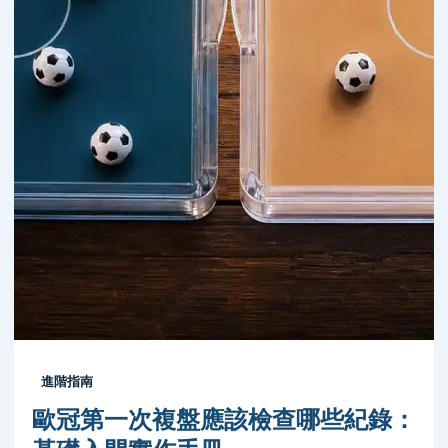
進階指南
歐冠第一次複盤應該檢查哪些紀錄：