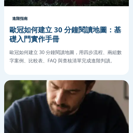
進階指南
歐冠如何建立 30 分鐘閱讀地圖：基
礎入門實作手冊
歐冠如何建立 30 分鐘閱讀地圖，用四步流程、兩組數
字案例、比較表、FAQ 與查核清單完成進階判讀。