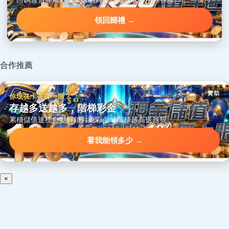
領回歸禮 →
合作推薦
贊助
你現在卡在哪一階？
存越多送越多，階梯彩金
累積儲值達標自動解鎖對應彩金，階梯越高送越狠。
看我能領多少 →
×