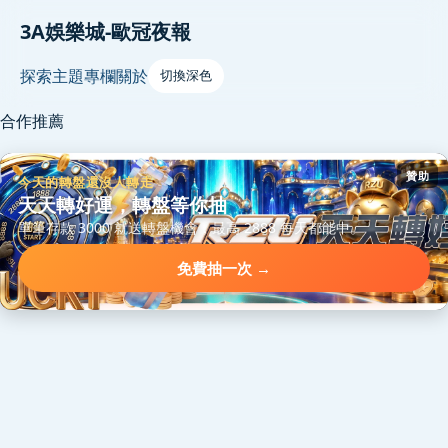
3A娛樂城-歐冠夜報
探索
主題
專欄
關於
切換深色
合作推薦
贊助
今天的轉盤還沒人轉走
天天轉好運，轉盤等你抽
單筆存款 3000 就送轉盤機會，最高 2888 每天都能中。
免費抽一次 →