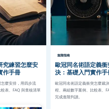
進階指南
研究練習怎麼安
歐冠同名術語定義衝
實作手冊
決：基礎入門實作手
習怎麼安排，用四步流
歐冠同名術語定義衝突怎麼裁
較表、FAQ 與查核清單
程、兩組數字案例、比較表、FA
完成進階判讀。