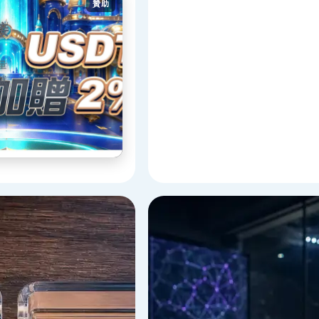
贊助
接
量
就