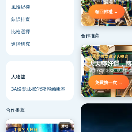
風險紀律
領回歸禮 →
錯誤排查
比較選擇
合作推薦
進階研究
今天的轉盤還沒人轉走
天天轉好運，轉
單筆存款 3000 就送轉
人物誌
免費抽一次 →
3A娛樂城-歐冠夜報編輯室
合作推薦
贊助
手慢的人只能