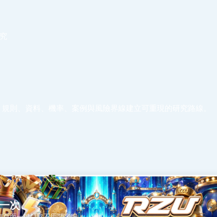
研究
、規則、資料、機率、案例與風險界線建立可重現的研究路線。
的
一次
惠頁面一鍵領取不用問客服。