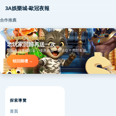
3A娛樂城-歐冠夜報
合作推薦
很久沒回來？這包是你的
老玩家回歸再送一次
回鍋會員專屬彩金，優惠頁面一鍵領取不用問客服。
領回歸禮 →
探索導覽
首頁