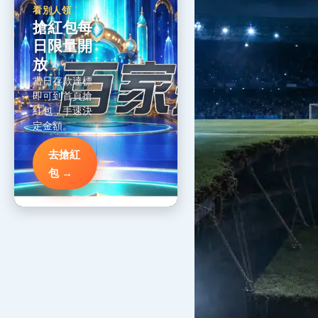
看別人領
搶紅包每
日限量開
放
當日存款達標
即可到首頁搶
紅包，手速決
定金額。
去搶紅
包 →