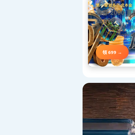
第一筆就多三成本金
首存 2000 直
送 699
新會員限定加碼，碼
只要彩金五倍，領完
能玩。
領 699 →