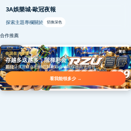
3A娛樂城-歐冠夜報
探索
主題
專欄
關於
切換深色
合作推薦
贊助
你現在卡在哪一階？
存越多送越多，階梯彩金
累積儲值達標自動解鎖對應彩金，階梯越高送越狠。
看我能領多少 →