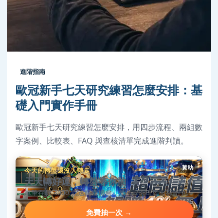
進階指南
歐冠新手七天研究練習怎麼安排：基
礎入門實作手冊
歐冠新手七天研究練習怎麼安排，用四步流程、兩組數
字案例、比較表、FAQ 與查核清單完成進階判讀。
贊助
今天的轉盤還沒人轉走
天天轉好運，轉盤等你抽
單筆存款 3000 就送轉盤機會，最高 2888 每天都能中。
免費抽一次 →