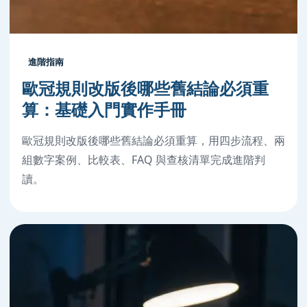
進階指南
歐冠規則改版後哪些舊結論必須重
算：基礎入門實作手冊
歐冠規則改版後哪些舊結論必須重算，用四步流程、兩
組數字案例、比較表、FAQ 與查核清單完成進階判
讀。