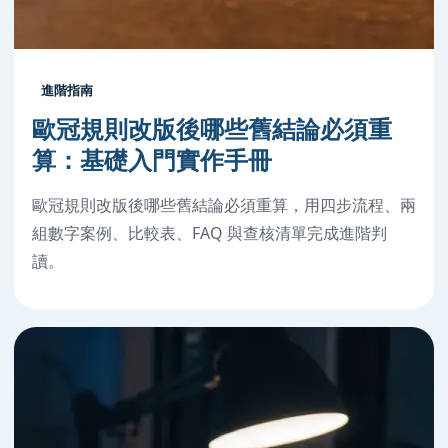
進階指南
歐冠規則改版後哪些舊結論必須重
算：基礎入門實作手冊
歐冠規則改版後哪些舊結論必須重算，用四步流程、兩
組數字案例、比較表、FAQ 與查核清單完成進階判
讀。