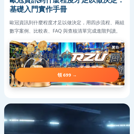
基礎入門實作手冊
歐冠資訊到什麼程度才足以做決定，用四步流程、兩組
數字案例、比較表、FAQ 與查核清單完成進階判讀。
贊助
第一筆就多三成本金
首存 2000 直接送 699
新會員限定加碼，碼量只要彩金五倍，領完就能玩。
領 699 →