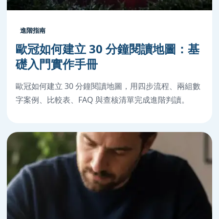
進階指南
歐冠如何建立 30 分鐘閱讀地圖：基
礎入門實作手冊
歐冠如何建立 30 分鐘閱讀地圖，用四步流程、兩組數
字案例、比較表、FAQ 與查核清單完成進階判讀。