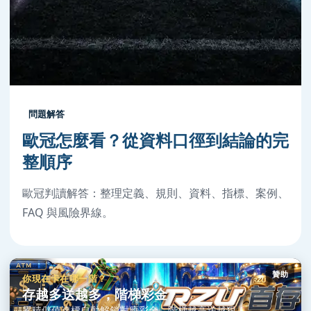
問題解答
歐冠怎麼看？從資料口徑到結論的完
整順序
歐冠判讀解答：整理定義、規則、資料、指標、案例、
FAQ 與風險界線。
贊助
你現在卡在哪一階？
存越多送越多，階梯彩金
累積儲值達標自動解鎖對應彩金，階梯越高送越狠。