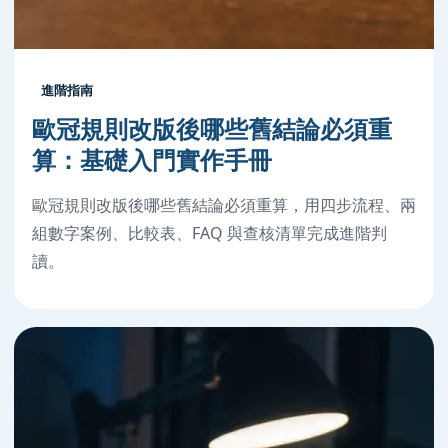
進階指南
歐冠規則改版後哪些舊結論必須重
算：基礎入門實作手冊
歐冠規則改版後哪些舊結論必須重算，用四步流程、兩
組數字案例、比較表、FAQ 與查核清單完成進階判
讀。