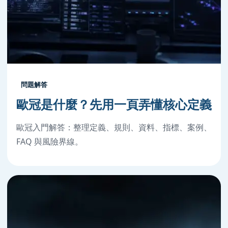
問題解答
歐冠是什麼？先用一頁弄懂核心定義
歐冠入門解答：整理定義、規則、資料、指標、案例、
FAQ 與風險界線。