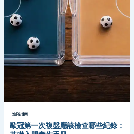
進階指南
歐冠第一次複盤應該檢查哪些紀錄：