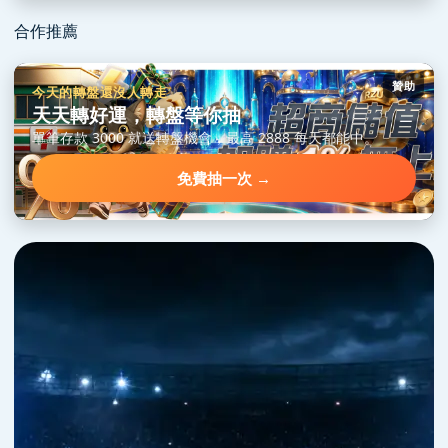
合作推薦
贊助
今天的轉盤還沒人轉走
天天轉好運，轉盤等你抽
單筆存款 3000 就送轉盤機會，最高 2888 每天都能中。
免費抽一次 →