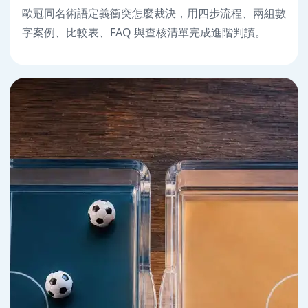
歐冠同名術語定義衝突怎麼裁決，用四步流程、兩組數
字案例、比較表、FAQ 與查核清單完成進階判讀。