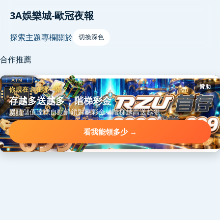
3A娛樂城-歐冠夜報
探索
主題
專欄
關於
切換深色
合作推薦
贊助
你現在卡在哪一階？
存越多送越多，階梯彩金
累積儲值達標自動解鎖對應彩金，階梯越高送越狠。
看我能領多少 →