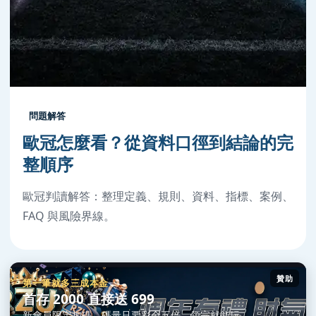
問題解答
歐冠怎麼看？從資料口徑到結論的完
整順序
歐冠判讀解答：整理定義、規則、資料、指標、案例、
FAQ 與風險界線。
贊助
第一筆就多三成本金
首存 2000 直接送 699
新會員限定加碼，碼量只要彩金五倍，領完就能玩。