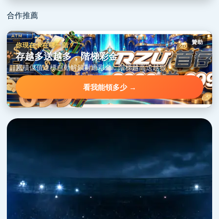
合作推薦
贊助
你現在卡在哪一階？
存越多送越多，階梯彩金
累積儲值達標自動解鎖對應彩金，階梯越高送越狠。
看我能領多少 →