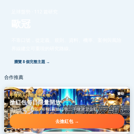
足球盤勢 · 112 篇研究
歐冠
不靠口號，從定義、規則、資料、機率、案例與風險
界線建立可重現的研究路線。
瀏覽 8 個完整主題 →
合作推薦
贊助
手慢的人只能看別人領
搶紅包每日限量開放
當日存款達標即可到首頁搶紅包，手速決定金額。
去搶紅包 →