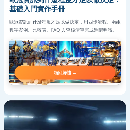
基礎入門實作手冊
歐冠資訊到什麼程度才足以做決定，用四步流程、兩組
數字案例、比較表、FAQ 與查核清單完成進階判讀。
贊助
很久沒回來？這包是你的
老玩家回歸再送一次
回鍋會員專屬彩金，優惠頁面一鍵領取不用問客服。
領回歸禮 →