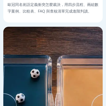
歐冠同名術語定義衝突怎麼裁決，用四步流程、兩組數
字案例、比較表、FAQ 與查核清單完成進階判讀。