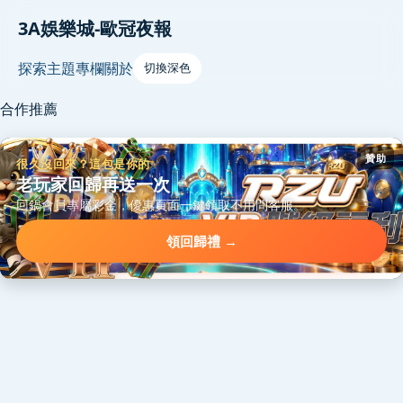
3A娛樂城-歐冠夜報
探索
主題
專欄
關於
切換深色
合作推薦
贊助
很久沒回來？這包是你的
老玩家回歸再送一次
回鍋會員專屬彩金，優惠頁面一鍵領取不用問客服。
領回歸禮 →