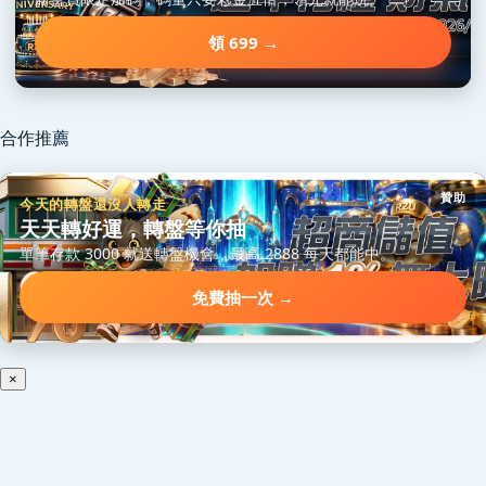
領 699 →
合作推薦
贊助
今天的轉盤還沒人轉走
天天轉好運，轉盤等你抽
單筆存款 3000 就送轉盤機會，最高 2888 每天都能中。
免費抽一次 →
×