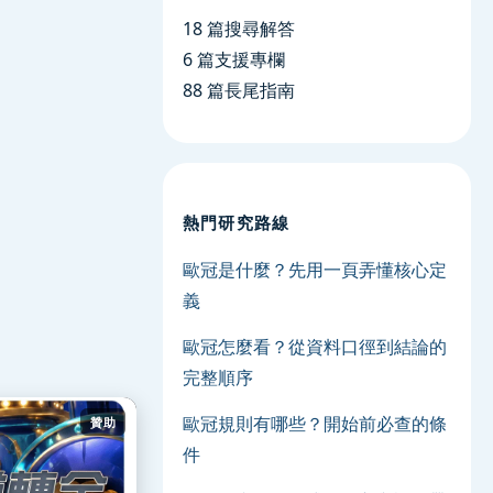
18 篇搜尋解答
6 篇支援專欄
88 篇長尾指南
熱門研究路線
歐冠是什麼？先用一頁弄懂核心定
義
歐冠怎麼看？從資料口徑到結論的
完整順序
歐冠規則有哪些？開始前必查的條
贊助
件