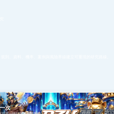
研究
、規則、資料、機率、案例與風險界線建立可重現的研究路線。
的
一次
惠頁面一鍵領取不用問客服。