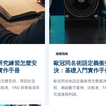
進階指南
研究練習怎麼安
歐冠同名術語定義衝
實作手冊
決：基礎入門實作手
習怎麼安排，用四步流
歐冠同名術語定義衝突怎麼裁
較表、FAQ 與查核清單
程、兩組數字案例、比較表、FA
完成進階判讀。