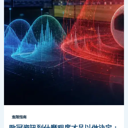
進階指南
歐冠資訊到什麼程度才足以做決定：