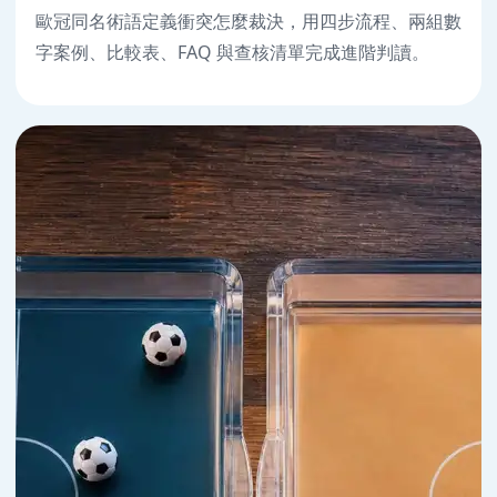
歐冠同名術語定義衝突怎麼裁決，用四步流程、兩組數
字案例、比較表、FAQ 與查核清單完成進階判讀。