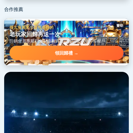
合作推薦
贊助
很久沒回來？這包是你的
老玩家回歸再送一次
回鍋會員專屬彩金，優惠頁面一鍵領取不用問客服。
領回歸禮 →