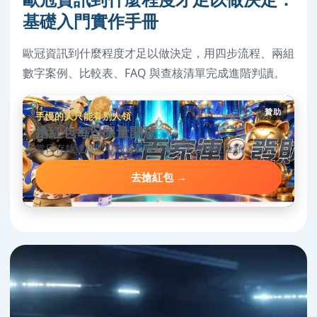
基礎入門實作手冊
歐冠資訊到什麼程度才足以做決定，用四步流程、兩組
數字案例、比較表、FAQ 與查核清單完成進階判讀。
贊助
手慢的人只能看別人領
搶紅包每日限量開放
當日存款達標即可到首頁搶紅包，手速決定金額。
去搶紅包 →