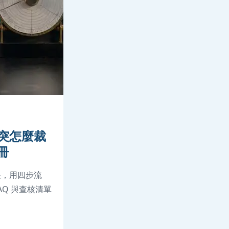
突怎麼裁
冊
決，用四步流
Q 與查核清單