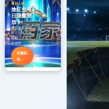
看別人領
搶紅包每
日限量開
放
當日存款達標
即可到首頁搶
紅包，手速決
定金額。
去搶紅
包 →