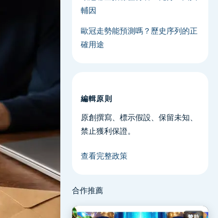
輔因
歐冠走勢能預測嗎？歷史序列的正
確用途
編輯原則
原創撰寫、標示假設、保留未知、
禁止獲利保證。
查看完整政策
合作推薦
贊助