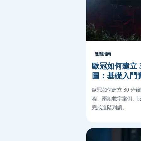
進階指南
歐冠如何建立 
圖：基礎入門
歐冠如何建立 30 
程、兩組數字案例、比
完成進階判讀。