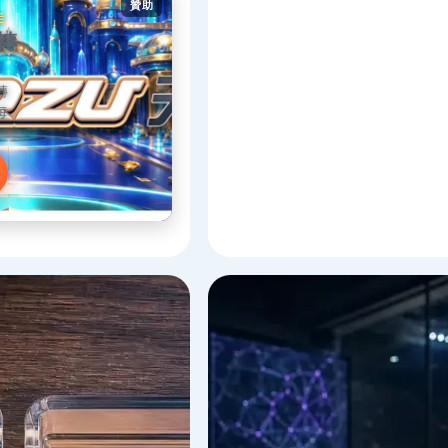
贊助
走
轉
轉
每