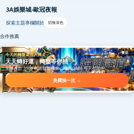
3A娛樂城-歐冠夜報
探索
主題
專欄
關於
切換深色
合作推薦
贊助
今天的轉盤還沒人轉走
天天轉好運，轉盤等你抽
單筆存款 3000 就送轉盤機會，最高 2888 每天都能中。
免費抽一次 →