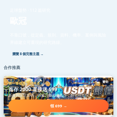
足球盤勢 · 112 篇研究
歐冠
不靠口號，從定義、規則、資料、機率、案例與風險
界線建立可重現的研究路線。
瀏覽 8 個完整主題 →
合作推薦
贊助
第一筆就多三成本金
首存 2000 直接送 699
新會員限定加碼，碼量只要彩金五倍，領完就能玩。
領 699 →