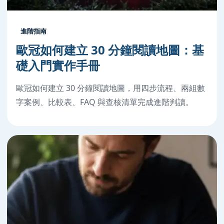
進階指南
歐冠如何建立 30 分鐘閱讀地圖：基
礎入門實作手冊
歐冠如何建立 30 分鐘閱讀地圖，用四步流程、兩組數
字案例、比較表、FAQ 與查核清單完成進階判讀。