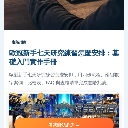
進階指南
歐冠新手七天研究練習怎麼安排：基
礎入門實作手冊
歐冠新手七天研究練習怎麼安排，用四步流程、兩組數
字案例、比較表、FAQ 與查核清單完成進階判讀。
贊助
你現在卡在哪一階？
存越多送越多，階梯彩金
累積儲值達標自動解鎖對應彩金，階梯越高送越狠。
看我能領多少 →