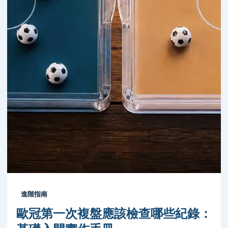
進階指南
歐冠第一次複盤應該檢查哪些紀錄：