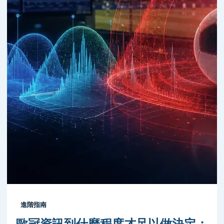
進階指南
歐冠資訊到什麼程度才足以做決定：