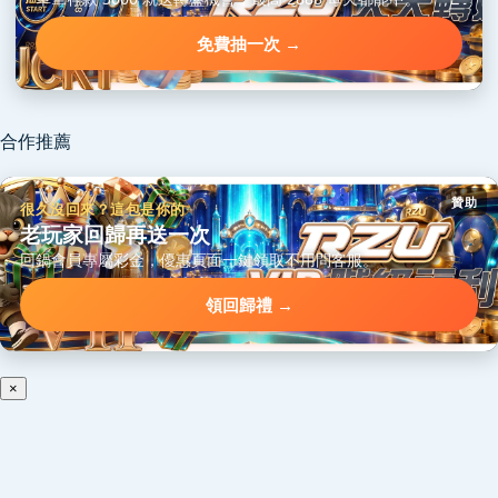
免費抽一次 →
合作推薦
贊助
很久沒回來？這包是你的
老玩家回歸再送一次
回鍋會員專屬彩金，優惠頁面一鍵領取不用問客服。
領回歸禮 →
×