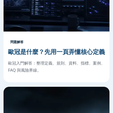
問題解答
歐冠是什麼？先用一頁弄懂核心定義
歐冠入門解答：整理定義、規則、資料、指標、案例、
FAQ 與風險界線。