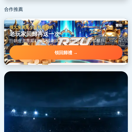
合作推薦
贊助
很久沒回來？這包是你的
老玩家回歸再送一次
回鍋會員專屬彩金，優惠頁面一鍵領取不用問客服。
領回歸禮 →