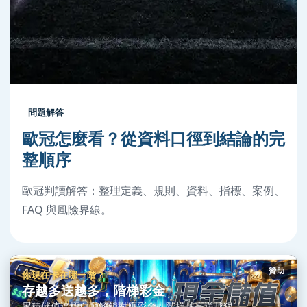
問題解答
歐冠怎麼看？從資料口徑到結論的完
整順序
歐冠判讀解答：整理定義、規則、資料、指標、案例、
FAQ 與風險界線。
贊助
你現在卡在哪一階？
存越多送越多，階梯彩金
累積儲值達標自動解鎖對應彩金，階梯越高送越狠。