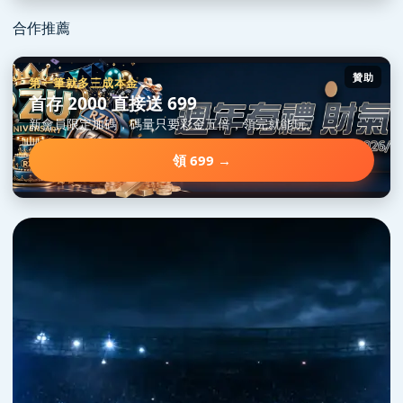
合作推薦
贊助
第一筆就多三成本金
首存 2000 直接送 699
新會員限定加碼，碼量只要彩金五倍，領完就能玩。
領 699 →