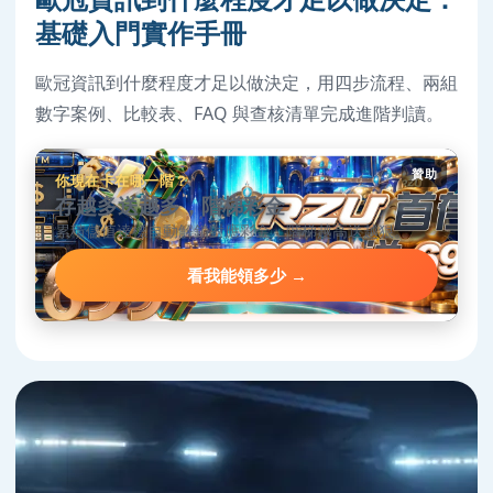
基礎入門實作手冊
歐冠資訊到什麼程度才足以做決定，用四步流程、兩組
數字案例、比較表、FAQ 與查核清單完成進階判讀。
贊助
你現在卡在哪一階？
存越多送越多，階梯彩金
累積儲值達標自動解鎖對應彩金，階梯越高送越狠。
看我能領多少 →