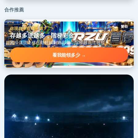
合作推薦
贊助
你現在卡在哪一階？
存越多送越多，階梯彩金
累積儲值達標自動解鎖對應彩金，階梯越高送越狠。
看我能領多少 →