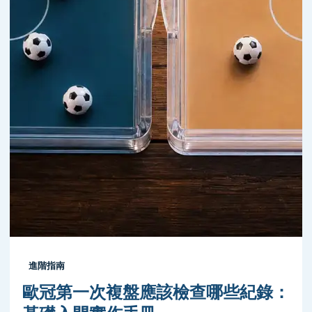
進階指南
歐冠第一次複盤應該檢查哪些紀錄：