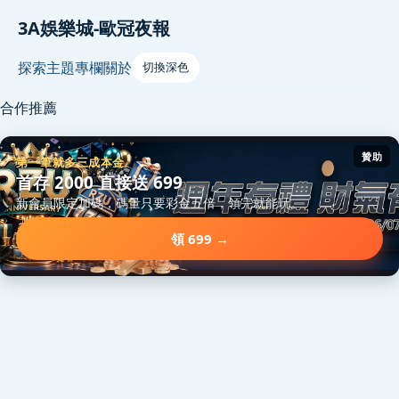
3A娛樂城-歐冠夜報
探索
主題
專欄
關於
切換深色
合作推薦
贊助
第一筆就多三成本金
首存 2000 直接送 699
新會員限定加碼，碼量只要彩金五倍，領完就能玩。
領 699 →